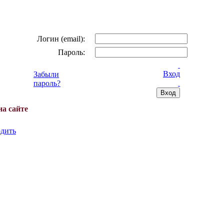
Логин (email):
Пароль:
Вход
Забыли
пароль?
на сайте
дить