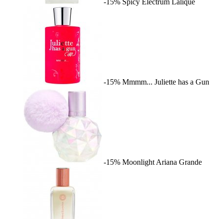
-15%
Spicy Electrum
Lalique
-15%
Mmmm...
Juliette has a Gun
-15%
Moonlight
Ariana Grande