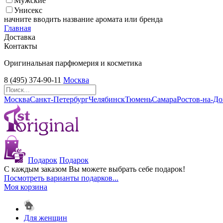
Мужские
Унисекс
начните вводить название аромата или бренда
Главная
Доставка
Контакты
Оригинальная парфюмерия и косметика
8 (495) 374-90-11
Москва
Москва
Санкт-Петербург
Челябинск
Тюмень
Самара
Ростов-на-Д
Подарок
Подарок
С каждым заказом Вы можете выбрать себе подарок!
Посмотреть варианты подарков...
Моя корзина
Для женщин