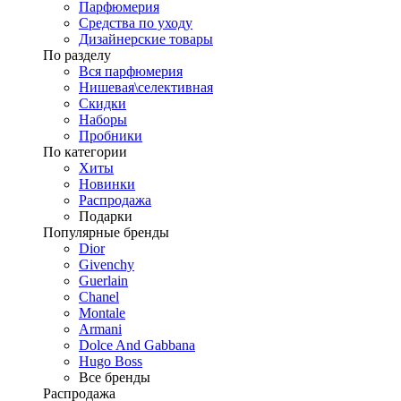
Парфюмерия
Средства по уходу
Дизайнерские товары
По разделу
Вся парфюмерия
Нишевая\селективная
Скидки
Наборы
Пробники
По категории
Хиты
Новинки
Распродажа
Подарки
Популярные бренды
Dior
Givenchy
Guerlain
Chanel
Montale
Armani
Dolce And Gabbana
Hugo Boss
Все бренды
Распродажа