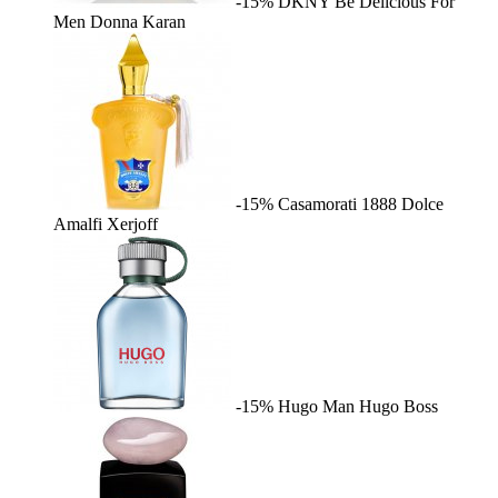
-15%
DKNY Be Delicious For
Men
Donna Karan
-15%
Casamorati 1888 Dolce
Amalfi
Xerjoff
-15%
Hugo Man
Hugo Boss