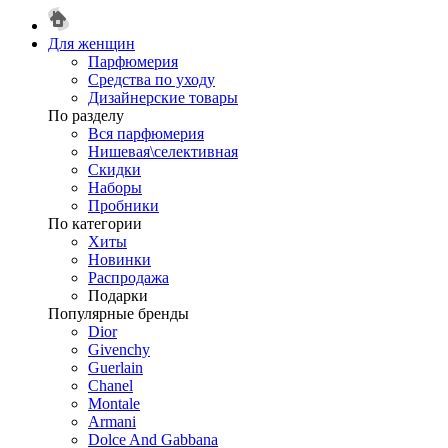
Для женщин
Парфюмерия
Средства по уходу
Дизайнерские товары
По разделу
Вся парфюмерия
Нишевая\селективная
Скидки
Наборы
Пробники
По категории
Хиты
Новинки
Распродажа
Подарки
Популярные бренды
Dior
Givenchy
Guerlain
Chanel
Montale
Armani
Dolce And Gabbana