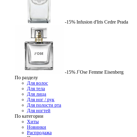
-15%
Infusion d'Iris Cedre
Prada
-15%
J`Ose Femme
Eisenberg
По разделу
Для волос
Для тела
Для лица
Для ног / рук
Для полости рта
Для ногтей
По категории
Хиты
Новинки
Распродажа