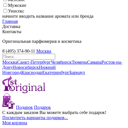
Мужские
Унисекс
начните вводить название аромата или бренда
Главная
Доставка
Контакты
Оригинальная парфюмерия и косметика
8 (495) 374-90-11
Москва
Москва
Санкт-Петербург
Челябинск
Тюмень
Самара
Ростов-на-
Дону
Новосибирск
Нижний
Новгород
Краснодар
Екатеринбург
Барнаул
Подарок
Подарок
С каждым заказом Вы можете выбрать себе подарок!
Посмотреть варианты подарков...
Моя корзина