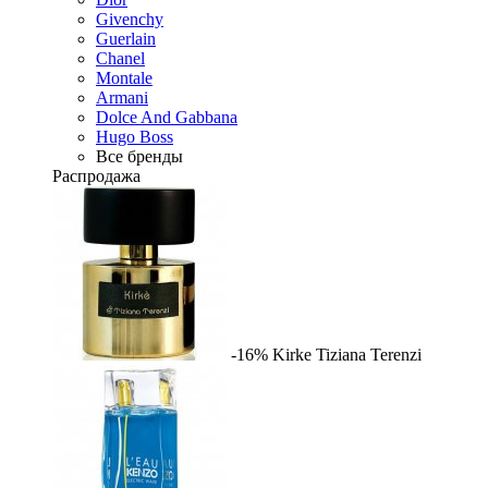
Givenchy
Guerlain
Chanel
Montale
Armani
Dolce And Gabbana
Hugo Boss
Все бренды
Распродажа
-16%
Kirke
Tiziana Terenzi