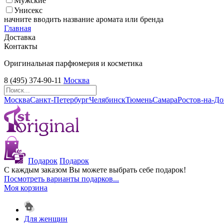
Мужские
Унисекс
начните вводить название аромата или бренда
Главная
Доставка
Контакты
Оригинальная парфюмерия и косметика
8 (495) 374-90-11
Москва
Москва
Санкт-Петербург
Челябинск
Тюмень
Самара
Ростов-на-Д
Подарок
Подарок
С каждым заказом Вы можете выбрать себе подарок!
Посмотреть варианты подарков...
Моя корзина
Для женщин