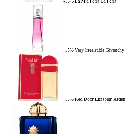
-15%
La Mia Perla
La Perla
-15%
Very Irresistible
Givenchy
-15%
Red Door
Elizabeth Arden