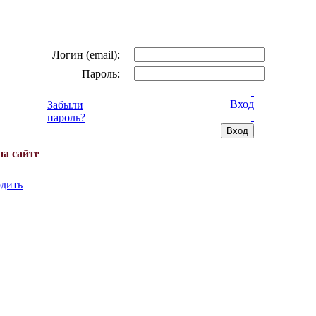
Логин (email):
Пароль:
Вход
Забыли
пароль?
на сайте
дить