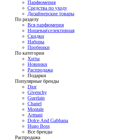
Парфюмерия
Средства по уходу
Дизайнерские товары
По разделу
Вся парфюмерия
Нишевая\селективная
Скидки
Наборы
Пробники
По категории
Хиты
Новинки
Распродажа
Подарки
Популярные бренды
Dior
Givenchy
Guerlain
Chanel
Montale
Armani
Dolce And Gabbana
Hugo Boss
Все бренды
Распродажа