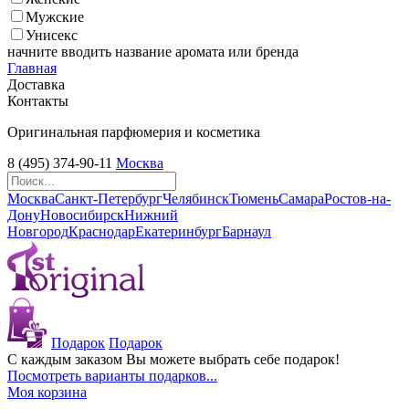
Мужские
Унисекс
начните вводить название аромата или бренда
Главная
Доставка
Контакты
Оригинальная парфюмерия и косметика
8 (495) 374-90-11
Москва
Москва
Санкт-Петербург
Челябинск
Тюмень
Самара
Ростов-на-
Дону
Новосибирск
Нижний
Новгород
Краснодар
Екатеринбург
Барнаул
Подарок
Подарок
С каждым заказом Вы можете выбрать себе подарок!
Посмотреть варианты подарков...
Моя корзина