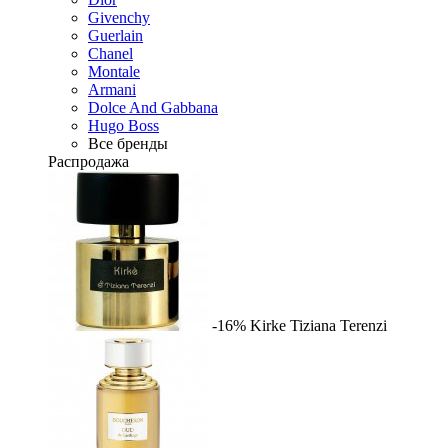
Givenchy
Guerlain
Chanel
Montale
Armani
Dolce And Gabbana
Hugo Boss
Все бренды
Распродажа
-16%
Kirke
Tiziana Terenzi