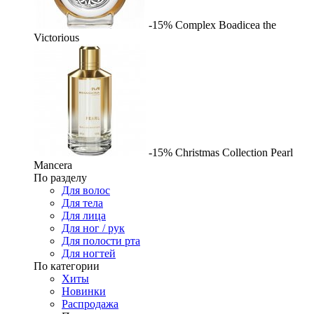
-15%
Complex
Boadicea the
Victorious
-15%
Christmas Collection Pearl
Mancera
По разделу
Для волос
Для тела
Для лица
Для ног / рук
Для полости рта
Для ногтей
По категории
Хиты
Новинки
Распродажа