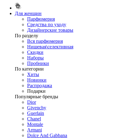
Для женщин
Парфюмерия
Средства по уходу
Дизайнерские товары
По разделу
Вся парфюмерия
Нишевая\селективная
Скидки
Наборы
Пробники
По категории
Хиты
Новинки
Распродажа
Подарки
Популярные бренды
Dior
Givenchy
Guerlain
Chanel
Montale
Armani
Dolce And Gabbana