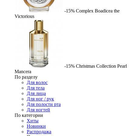
-15%
Complex
Boadicea the
Victorious
-15%
Christmas Collection Pearl
Mancera
По разделу
Для волос
Для тела
Для лица
Для ног / рук
Для полости рта
Для ногтей
По категории
Хиты
Новинки
Распродажа