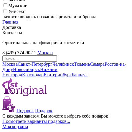
Мужские
Унисекс
начните вводить название аромата или бренда
Главная
Доставка
Контакты
Оригинальная парфюмерия и косметика
8 (495) 374-90-11
Москва
Москва
Санкт-Петербург
Челябинск
Тюмень
Самара
Ростов-на-
Дону
Новосибирск
Нижний
Новгород
Краснодар
Екатеринбург
Барнаул
Подарок
Подарок
С каждым заказом Вы можете выбрать себе подарок!
Посмотреть варианты подарков...
Моя корзина