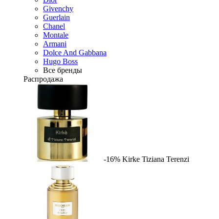
Givenchy
Guerlain
Chanel
Montale
Armani
Dolce And Gabbana
Hugo Boss
Все бренды
Распродажа
-16%
Kirke
Tiziana Terenzi