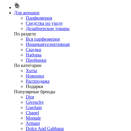
Для женщин
Парфюмерия
Средства по уходу
Дизайнерские товары
По разделу
Вся парфюмерия
Нишевая\селективная
Скидки
Наборы
Пробники
По категории
Хиты
Новинки
Распродажа
Подарки
Популярные бренды
Dior
Givenchy
Guerlain
Chanel
Montale
Armani
Dolce And Gabbana