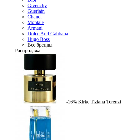
Givenchy
Guerlain
Chanel
Montale
Armani
Dolce And Gabbana
Hugo Boss
Все бренды
Распродажа
-16%
Kirke
Tiziana Terenzi