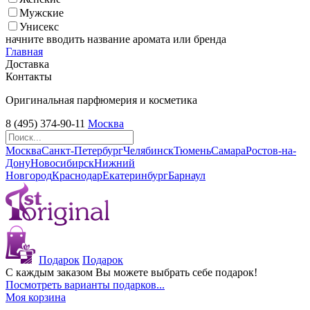
Мужские
Унисекс
начните вводить название аромата или бренда
Главная
Доставка
Контакты
Оригинальная парфюмерия и косметика
8 (495) 374-90-11
Москва
Москва
Санкт-Петербург
Челябинск
Тюмень
Самара
Ростов-на-
Дону
Новосибирск
Нижний
Новгород
Краснодар
Екатеринбург
Барнаул
Подарок
Подарок
С каждым заказом Вы можете выбрать себе подарок!
Посмотреть варианты подарков...
Моя корзина