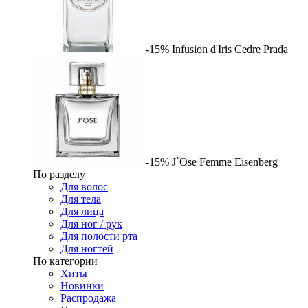
-15%
Infusion d'Iris Cedre
Prada
-15%
J`Ose Femme
Eisenberg
По разделу
Для волос
Для тела
Для лица
Для ног / рук
Для полости рта
Для ногтей
По категории
Хиты
Новинки
Распродажа