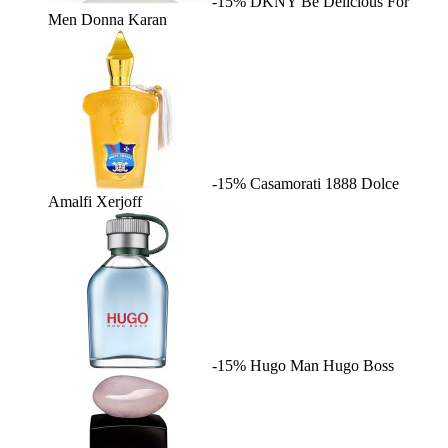
-15%
DKNY Be Delicious For
Men
Donna Karan
-15%
Casamorati 1888 Dolce
Amalfi
Xerjoff
-15%
Hugo Man
Hugo Boss