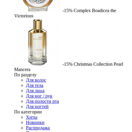
-15%
Complex
Boadicea the
Victorious
-15%
Christmas Collection Pearl
Mancera
По разделу
Для волос
Для тела
Для лица
Для ног / рук
Для полости рта
Для ногтей
По категории
Хиты
Новинки
Распродажа