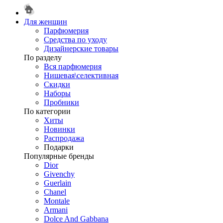
Для женщин
Парфюмерия
Средства по уходу
Дизайнерские товары
По разделу
Вся парфюмерия
Нишевая\селективная
Скидки
Наборы
Пробники
По категории
Хиты
Новинки
Распродажа
Подарки
Популярные бренды
Dior
Givenchy
Guerlain
Chanel
Montale
Armani
Dolce And Gabbana