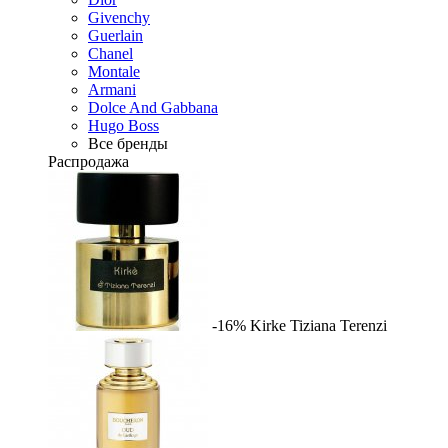
Givenchy
Guerlain
Chanel
Montale
Armani
Dolce And Gabbana
Hugo Boss
Все бренды
Распродажа
-16%
Kirke
Tiziana Terenzi