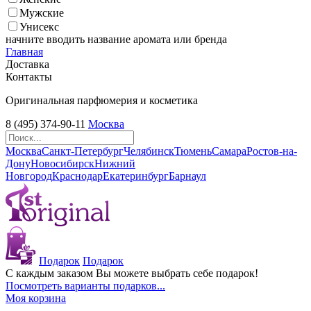
Мужские
Унисекс
начните вводить название аромата или бренда
Главная
Доставка
Контакты
Оригинальная парфюмерия и косметика
8 (495) 374-90-11
Москва
Москва
Санкт-Петербург
Челябинск
Тюмень
Самара
Ростов-на-
Дону
Новосибирск
Нижний
Новгород
Краснодар
Екатеринбург
Барнаул
Подарок
Подарок
С каждым заказом Вы можете выбрать себе подарок!
Посмотреть варианты подарков...
Моя корзина