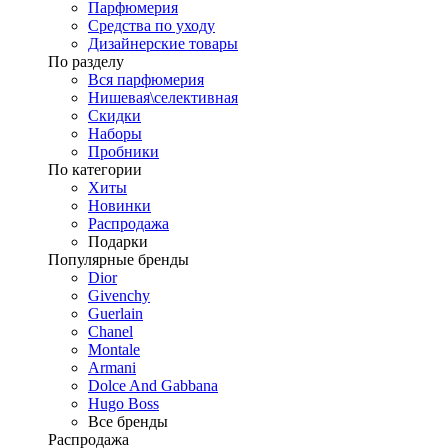
Парфюмерия
Средства по уходу
Дизайнерские товары
По разделу
Вся парфюмерия
Нишевая\селективная
Скидки
Наборы
Пробники
По категории
Хиты
Новинки
Распродажа
Подарки
Популярные бренды
Dior
Givenchy
Guerlain
Chanel
Montale
Armani
Dolce And Gabbana
Hugo Boss
Все бренды
Распродажа