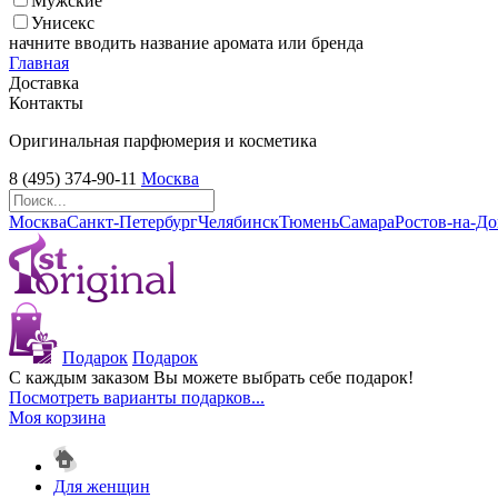
Мужские
Унисекс
начните вводить название аромата или бренда
Главная
Доставка
Контакты
Оригинальная парфюмерия и косметика
8 (495) 374-90-11
Москва
Москва
Санкт-Петербург
Челябинск
Тюмень
Самара
Ростов-на-Д
Подарок
Подарок
С каждым заказом Вы можете выбрать себе подарок!
Посмотреть варианты подарков...
Моя корзина
Для женщин