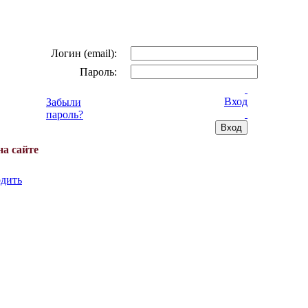
Логин (email):
Пароль:
Вход
Забыли
пароль?
на сайте
дить