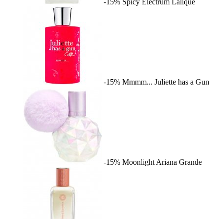
-15%
Spicy Electrum
Lalique
-15%
Mmmm...
Juliette has a Gun
-15%
Moonlight
Ariana Grande