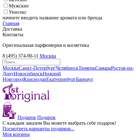
Мужские
Унисекс
начните вводить название аромата или бренда
Главная
Доставка
Контакты
Оригинальная парфюмерия и косметика
8 (495) 374-90-11
Москва
Москва
Санкт-Петербург
Челябинск
Тюмень
Самара
Ростов-на-
Дону
Новосибирск
Нижний
Новгород
Краснодар
Екатеринбург
Барнаул
Подарок
Подарок
С каждым заказом Вы можете выбрать себе подарок!
Посмотреть варианты подарков...
Моя корзина