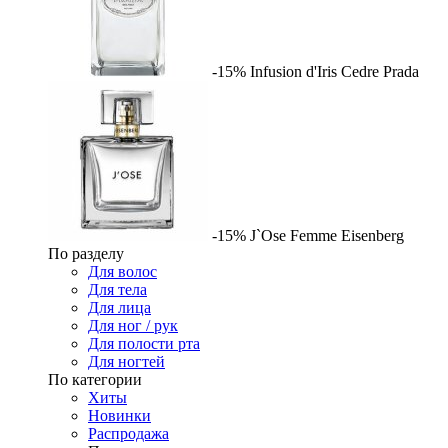
-15%
Infusion d'Iris Cedre
Prada
-15%
J`Ose Femme
Eisenberg
По разделу
Для волос
Для тела
Для лица
Для ног / рук
Для полости рта
Для ногтей
По категории
Хиты
Новинки
Распродажа