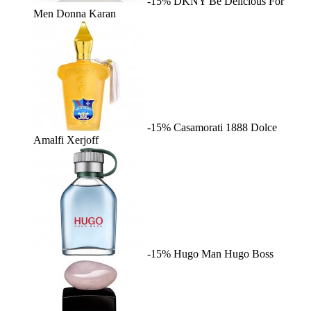
-15%
DKNY Be Delicious For
Men
Donna Karan
-15%
Casamorati 1888 Dolce
Amalfi
Xerjoff
-15%
Hugo Man
Hugo Boss