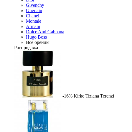
Givenchy
Guerlain
Chanel
Montale
Armani
Dolce And Gabbana
Hugo Boss
Все бренды
Распродажа
-16%
Kirke
Tiziana Terenzi