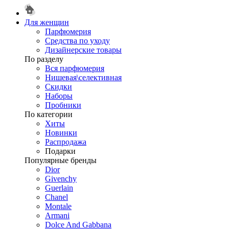
Для женщин
Парфюмерия
Средства по уходу
Дизайнерские товары
По разделу
Вся парфюмерия
Нишевая\селективная
Скидки
Наборы
Пробники
По категории
Хиты
Новинки
Распродажа
Подарки
Популярные бренды
Dior
Givenchy
Guerlain
Chanel
Montale
Armani
Dolce And Gabbana