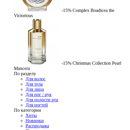
-15%
Complex
Boadicea the
Victorious
-15%
Christmas Collection Pearl
Mancera
По разделу
Для волос
Для тела
Для лица
Для ног / рук
Для полости рта
Для ногтей
По категории
Хиты
Новинки
Распродажа