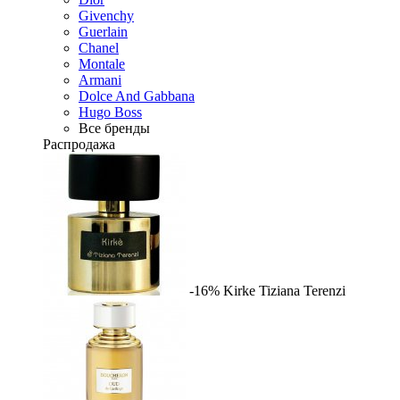
Givenchy
Guerlain
Chanel
Montale
Armani
Dolce And Gabbana
Hugo Boss
Все бренды
Распродажа
-16%
Kirke
Tiziana Terenzi