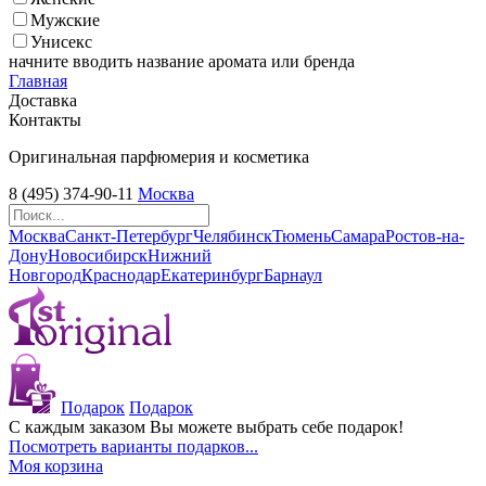
Мужские
Унисекс
начните вводить название аромата или бренда
Главная
Доставка
Контакты
Оригинальная парфюмерия и косметика
8 (495) 374-90-11
Москва
Москва
Санкт-Петербург
Челябинск
Тюмень
Самара
Ростов-на-
Дону
Новосибирск
Нижний
Новгород
Краснодар
Екатеринбург
Барнаул
Подарок
Подарок
С каждым заказом Вы можете выбрать себе подарок!
Посмотреть варианты подарков...
Моя корзина