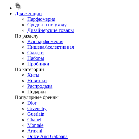
Для женщин
Парфюмерия
Средства по уходу
Дизайнерские товары
По разделу
Вся парфюмерия
Нишевая\селективная
Скидки
Наборы
Пробники
По категории
Хиты
Новинки
Распродажа
Подарки
Популярные бренды
Dior
Givenchy
Guerlain
Chanel
Montale
Armani
Dolce And Gabbana