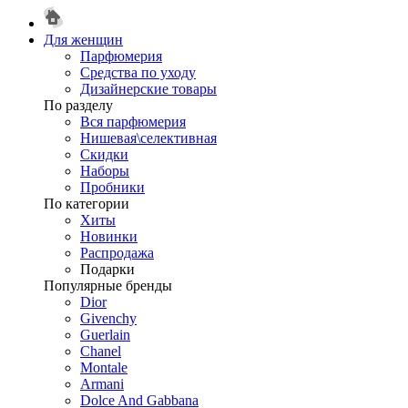
Для женщин
Парфюмерия
Средства по уходу
Дизайнерские товары
По разделу
Вся парфюмерия
Нишевая\селективная
Скидки
Наборы
Пробники
По категории
Хиты
Новинки
Распродажа
Подарки
Популярные бренды
Dior
Givenchy
Guerlain
Chanel
Montale
Armani
Dolce And Gabbana