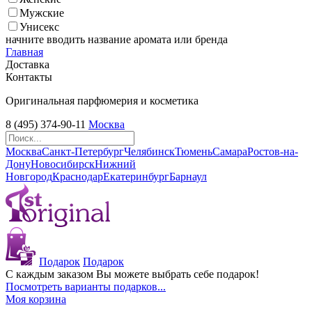
Мужские
Унисекс
начните вводить название аромата или бренда
Главная
Доставка
Контакты
Оригинальная парфюмерия и косметика
8 (495) 374-90-11
Москва
Москва
Санкт-Петербург
Челябинск
Тюмень
Самара
Ростов-на-
Дону
Новосибирск
Нижний
Новгород
Краснодар
Екатеринбург
Барнаул
Подарок
Подарок
С каждым заказом Вы можете выбрать себе подарок!
Посмотреть варианты подарков...
Моя корзина