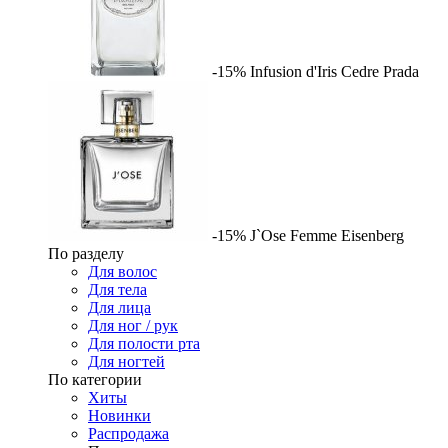
-15%
Infusion d'Iris Cedre
Prada
-15%
J`Ose Femme
Eisenberg
По разделу
Для волос
Для тела
Для лица
Для ног / рук
Для полости рта
Для ногтей
По категории
Хиты
Новинки
Распродажа