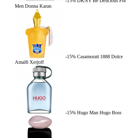
-15%
DKNY Be Delicious For
Men
Donna Karan
-15%
Casamorati 1888 Dolce
Amalfi
Xerjoff
-15%
Hugo Man
Hugo Boss