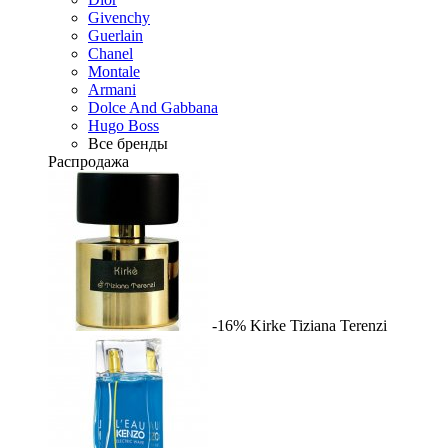
Givenchy
Guerlain
Chanel
Montale
Armani
Dolce And Gabbana
Hugo Boss
Все бренды
Распродажа
-16%
Kirke
Tiziana Terenzi