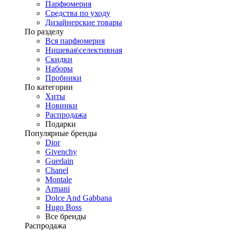
Парфюмерия
Средства по уходу
Дизайнерские товары
По разделу
Вся парфюмерия
Нишевая\селективная
Скидки
Наборы
Пробники
По категории
Хиты
Новинки
Распродажа
Подарки
Популярные бренды
Dior
Givenchy
Guerlain
Chanel
Montale
Armani
Dolce And Gabbana
Hugo Boss
Все бренды
Распродажа