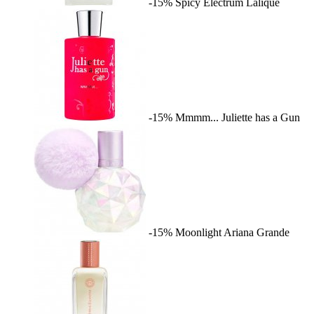
-15%
Spicy Electrum
Lalique
-15%
Mmmm...
Juliette has a Gun
-15%
Moonlight
Ariana Grande