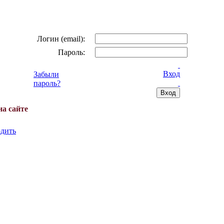
Логин (email):
Пароль:
Вход
Забыли
пароль?
на сайте
дить