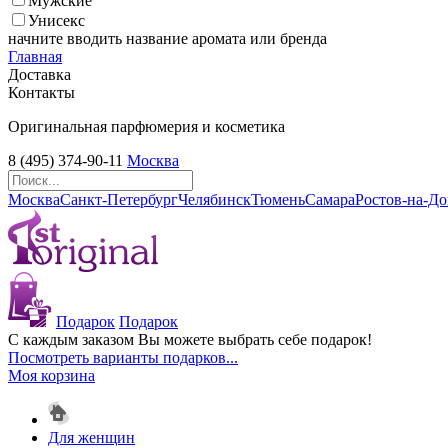
Мужские
Унисекс
начните вводить название аромата или бренда
Главная
Доставка
Контакты
Оригинальная парфюмерия и косметика
8 (495) 374-90-11
Москва
Москва
Санкт-Петербург
Челябинск
Тюмень
Самара
Ростов-на-Д
Подарок
Подарок
С каждым заказом Вы можете выбрать себе подарок!
Посмотреть варианты подарков...
Моя корзина
Для женщин