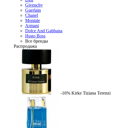
Givenchy
Guerlain
Chanel
Montale
Armani
Dolce And Gabbana
Hugo Boss
Все бренды
Распродажа
-16%
Kirke
Tiziana Terenzi