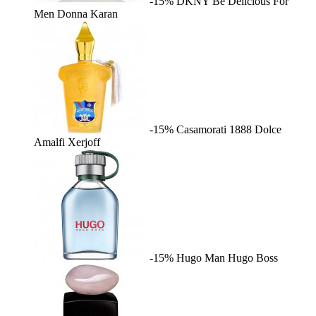
-15%
DKNY Be Delicious For
Men
Donna Karan
-15%
Casamorati 1888 Dolce
Amalfi
Xerjoff
-15%
Hugo Man
Hugo Boss