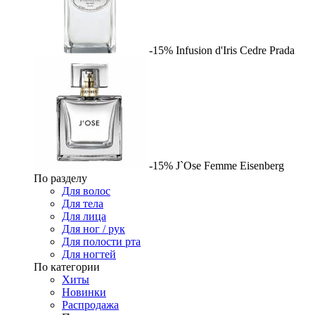
-15%
Infusion d'Iris Cedre
Prada
-15%
J`Ose Femme
Eisenberg
По разделу
Для волос
Для тела
Для лица
Для ног / рук
Для полости рта
Для ногтей
По категории
Хиты
Новинки
Распродажа