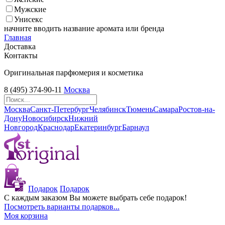
Мужские
Унисекс
начните вводить название аромата или бренда
Главная
Доставка
Контакты
Оригинальная парфюмерия и косметика
8 (495) 374-90-11
Москва
Москва
Санкт-Петербург
Челябинск
Тюмень
Самара
Ростов-на-
Дону
Новосибирск
Нижний
Новгород
Краснодар
Екатеринбург
Барнаул
Подарок
Подарок
С каждым заказом Вы можете выбрать себе подарок!
Посмотреть варианты подарков...
Моя корзина