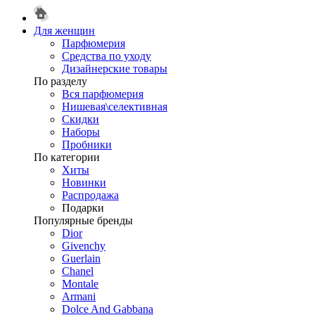
Для женщин
Парфюмерия
Средства по уходу
Дизайнерские товары
По разделу
Вся парфюмерия
Нишевая\селективная
Скидки
Наборы
Пробники
По категории
Хиты
Новинки
Распродажа
Подарки
Популярные бренды
Dior
Givenchy
Guerlain
Chanel
Montale
Armani
Dolce And Gabbana