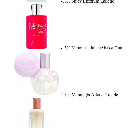
-15%
Spicy Electrum
Lalique
-15%
Mmmm...
Juliette has a Gun
-15%
Moonlight
Ariana Grande