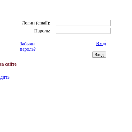
Логин (email):
Пароль:
Вход
Забыли
пароль?
на сайте
дить