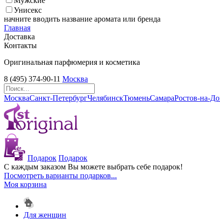
Мужские
Унисекс
начните вводить название аромата или бренда
Главная
Доставка
Контакты
Оригинальная парфюмерия и косметика
8 (495) 374-90-11
Москва
Москва
Санкт-Петербург
Челябинск
Тюмень
Самара
Ростов-на-Д
Подарок
Подарок
С каждым заказом Вы можете выбрать себе подарок!
Посмотреть варианты подарков...
Моя корзина
Для женщин