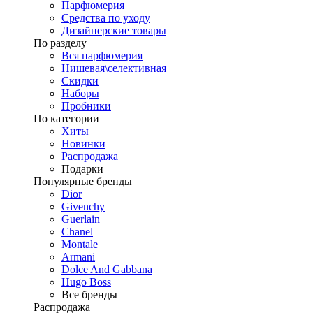
Парфюмерия
Средства по уходу
Дизайнерские товары
По разделу
Вся парфюмерия
Нишевая\селективная
Скидки
Наборы
Пробники
По категории
Хиты
Новинки
Распродажа
Подарки
Популярные бренды
Dior
Givenchy
Guerlain
Chanel
Montale
Armani
Dolce And Gabbana
Hugo Boss
Все бренды
Распродажа