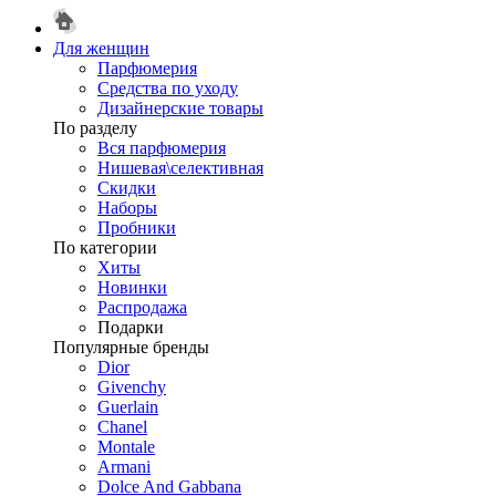
Для женщин
Парфюмерия
Средства по уходу
Дизайнерские товары
По разделу
Вся парфюмерия
Нишевая\селективная
Скидки
Наборы
Пробники
По категории
Хиты
Новинки
Распродажа
Подарки
Популярные бренды
Dior
Givenchy
Guerlain
Chanel
Montale
Armani
Dolce And Gabbana