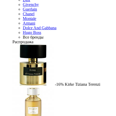
Givenchy
Guerlain
Chanel
Montale
Armani
Dolce And Gabbana
Hugo Boss
Все бренды
Распродажа
-16%
Kirke
Tiziana Terenzi