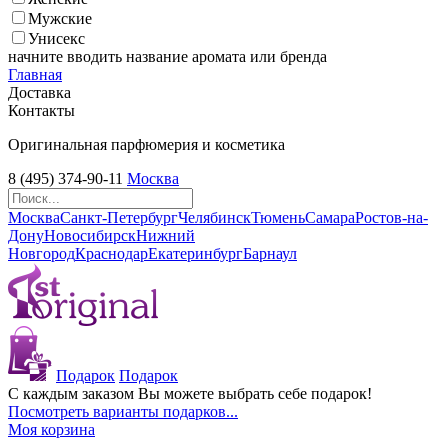
Мужские
Унисекс
начните вводить название аромата или бренда
Главная
Доставка
Контакты
Оригинальная парфюмерия и косметика
8 (495) 374-90-11
Москва
Москва
Санкт-Петербург
Челябинск
Тюмень
Самара
Ростов-на-
Дону
Новосибирск
Нижний
Новгород
Краснодар
Екатеринбург
Барнаул
Подарок
Подарок
С каждым заказом Вы можете выбрать себе подарок!
Посмотреть варианты подарков...
Моя корзина