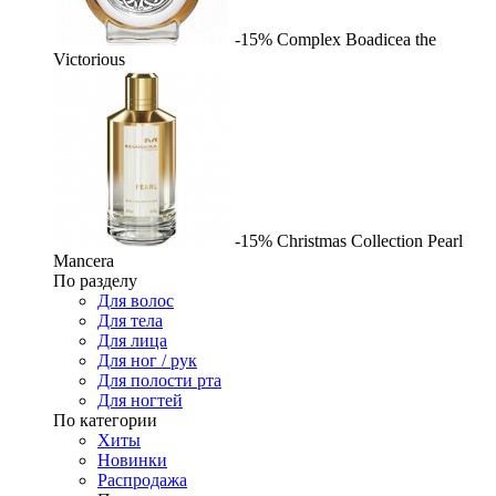
-15%
Complex
Boadicea the
Victorious
-15%
Christmas Collection Pearl
Mancera
По разделу
Для волос
Для тела
Для лица
Для ног / рук
Для полости рта
Для ногтей
По категории
Хиты
Новинки
Распродажа