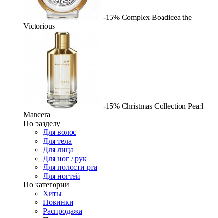
-15%
Complex
Boadicea the
Victorious
-15%
Christmas Collection Pearl
Mancera
По разделу
Для волос
Для тела
Для лица
Для ног / рук
Для полости рта
Для ногтей
По категории
Хиты
Новинки
Распродажа