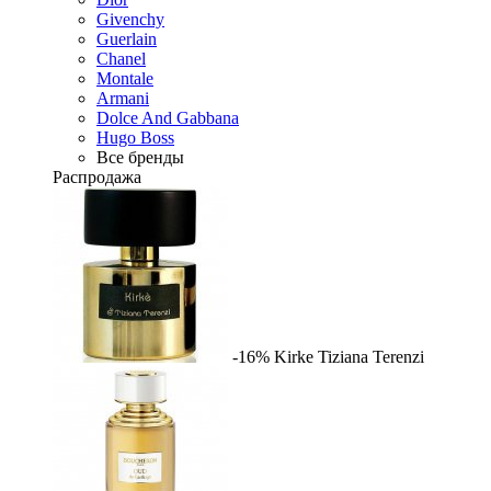
Givenchy
Guerlain
Chanel
Montale
Armani
Dolce And Gabbana
Hugo Boss
Все бренды
Распродажа
-16%
Kirke
Tiziana Terenzi