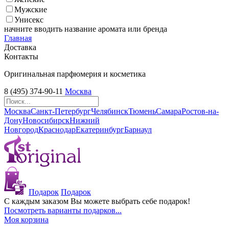
Мужские
Унисекс
начните вводить название аромата или бренда
Главная
Доставка
Контакты
Оригинальная парфюмерия и косметика
8 (495) 374-90-11
Москва
Москва
Санкт-Петербург
Челябинск
Тюмень
Самара
Ростов-на-
Дону
Новосибирск
Нижний
Новгород
Краснодар
Екатеринбург
Барнаул
Подарок
Подарок
С каждым заказом Вы можете выбрать себе подарок!
Посмотреть варианты подарков...
Моя корзина