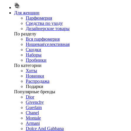
Для женщин
Парфюмерия
Средства по уходу
Дизайнерские товары
По разделу
Вся парфюмерия
Нишевая\селективная
Скидки
Наборы
Пробники
По категории
Хиты
Новинки
Распродажа
Подарки
Популярные бренды
Dior
Givenchy
Guerlain
Chanel
Montale
Armani
Dolce And Gabbana