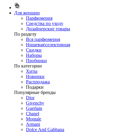
Для женщин
Парфюмерия
Средства по уходу
Дизайнерские товары
По разделу
Вся парфюмерия
Нишевая\селективная
Скидки
Наборы
Пробники
По категории
Хиты
Новинки
Распродажа
Подарки
Популярные бренды
Dior
Givenchy
Guerlain
Chanel
Montale
Armani
Dolce And Gabbana