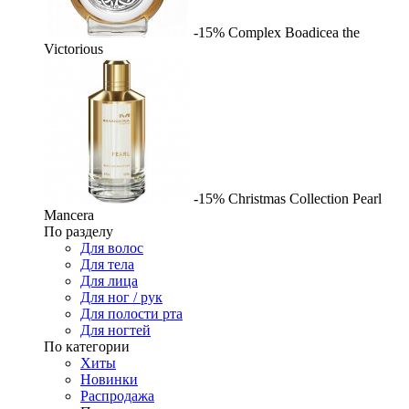
-15%
Complex
Boadicea the
Victorious
-15%
Christmas Collection Pearl
Mancera
По разделу
Для волос
Для тела
Для лица
Для ног / рук
Для полости рта
Для ногтей
По категории
Хиты
Новинки
Распродажа