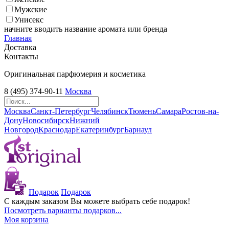
Мужские
Унисекс
начните вводить название аромата или бренда
Главная
Доставка
Контакты
Оригинальная парфюмерия и косметика
8 (495) 374-90-11
Москва
Москва
Санкт-Петербург
Челябинск
Тюмень
Самара
Ростов-на-
Дону
Новосибирск
Нижний
Новгород
Краснодар
Екатеринбург
Барнаул
Подарок
Подарок
С каждым заказом Вы можете выбрать себе подарок!
Посмотреть варианты подарков...
Моя корзина