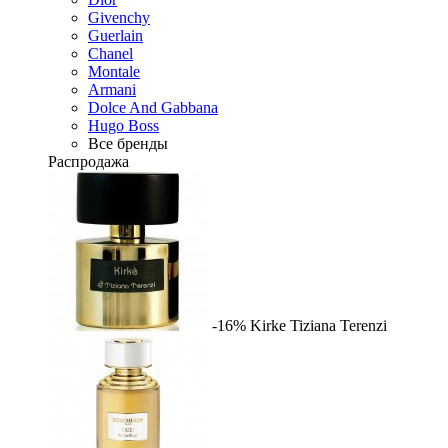
Givenchy
Guerlain
Chanel
Montale
Armani
Dolce And Gabbana
Hugo Boss
Все бренды
Распродажа
-16%
Kirke
Tiziana Terenzi