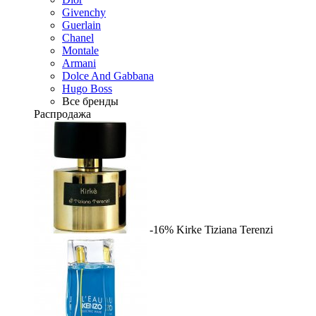
Givenchy
Guerlain
Chanel
Montale
Armani
Dolce And Gabbana
Hugo Boss
Все бренды
Распродажа
-16%
Kirke
Tiziana Terenzi