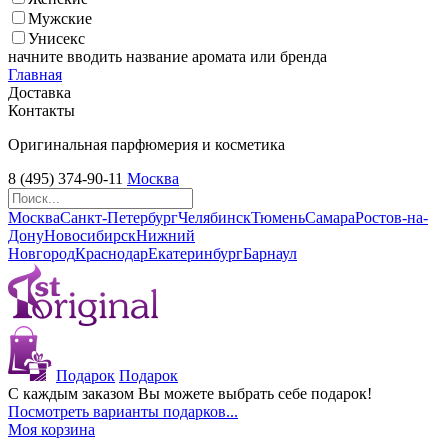
Мужские
Унисекс
начните вводить название аромата или бренда
Главная
Доставка
Контакты
Оригинальная парфюмерия и косметика
8 (495) 374-90-11
Москва
Москва
Санкт-Петербург
Челябинск
Тюмень
Самара
Ростов-на-
Дону
Новосибирск
Нижний
Новгород
Краснодар
Екатеринбург
Барнаул
Подарок
Подарок
С каждым заказом Вы можете выбрать себе подарок!
Посмотреть варианты подарков...
Моя корзина