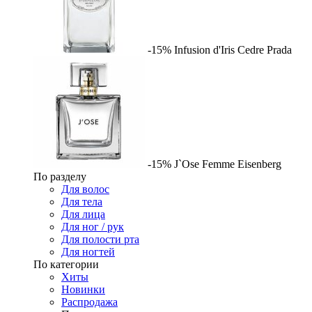
-15%
Infusion d'Iris Cedre
Prada
-15%
J`Ose Femme
Eisenberg
По разделу
Для волос
Для тела
Для лица
Для ног / рук
Для полости рта
Для ногтей
По категории
Хиты
Новинки
Распродажа