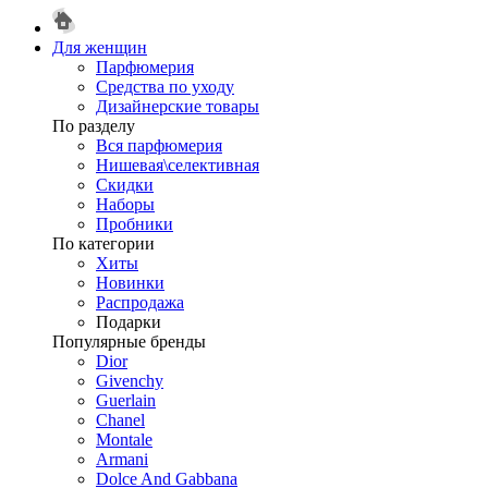
Для женщин
Парфюмерия
Средства по уходу
Дизайнерские товары
По разделу
Вся парфюмерия
Нишевая\селективная
Скидки
Наборы
Пробники
По категории
Хиты
Новинки
Распродажа
Подарки
Популярные бренды
Dior
Givenchy
Guerlain
Chanel
Montale
Armani
Dolce And Gabbana