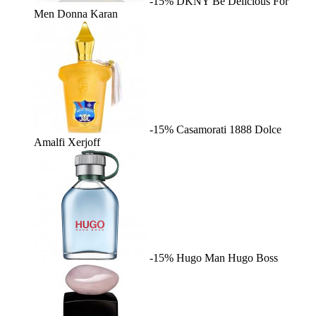
-15%
DKNY Be Delicious For
Men
Donna Karan
-15%
Casamorati 1888 Dolce
Amalfi
Xerjoff
-15%
Hugo Man
Hugo Boss