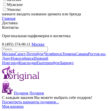
Мужские
Унисекс
начните вводить название аромата или бренда
Главная
Доставка
Контакты
Оригинальная парфюмерия и косметика
8 (495) 374-90-11
Москва
Москва
Санкт-Петербург
Челябинск
Тюмень
Самара
Ростов-на-
Дону
Новосибирск
Нижний
Новгород
Краснодар
Екатеринбург
Барнаул
Подарок
Подарок
С каждым заказом Вы можете выбрать себе подарок!
Посмотреть варианты подарков...
Моя корзина