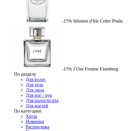
-15%
Infusion d'Iris Cedre
Prada
-15%
J`Ose Femme
Eisenberg
По разделу
Для волос
Для тела
Для лица
Для ног / рук
Для полости рта
Для ногтей
По категории
Хиты
Новинки
Распродажа