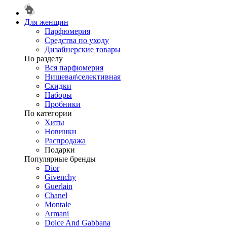
Для женщин
Парфюмерия
Средства по уходу
Дизайнерские товары
По разделу
Вся парфюмерия
Нишевая\селективная
Скидки
Наборы
Пробники
По категории
Хиты
Новинки
Распродажа
Подарки
Популярные бренды
Dior
Givenchy
Guerlain
Chanel
Montale
Armani
Dolce And Gabbana