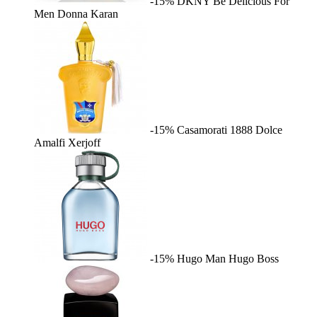
-15%
DKNY Be Delicious For
Men
Donna Karan
-15%
Casamorati 1888 Dolce
Amalfi
Xerjoff
-15%
Hugo Man
Hugo Boss