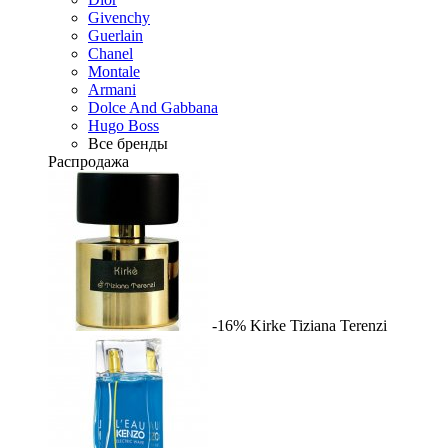
Givenchy
Guerlain
Chanel
Montale
Armani
Dolce And Gabbana
Hugo Boss
Все бренды
Распродажа
-16%
Kirke
Tiziana Terenzi