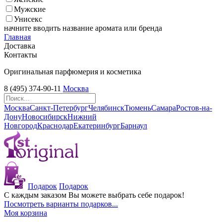
Мужские
Унисекс
начните вводить название аромата или бренда
Главная
Доставка
Контакты
Оригинальная парфюмерия и косметика
8 (495) 374-90-11
Москва
Москва
Санкт-Петербург
Челябинск
Тюмень
Самара
Ростов-на-
Дону
Новосибирск
Нижний
Новгород
Краснодар
Екатеринбург
Барнаул
Подарок
Подарок
С каждым заказом Вы можете выбрать себе подарок!
Посмотреть варианты подарков...
Моя корзина