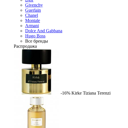
Givenchy
Guerlain
Chanel
Montale
Armani
Dolce And Gabbana
Hugo Boss
Все бренды
Распродажа
-16%
Kirke
Tiziana Terenzi