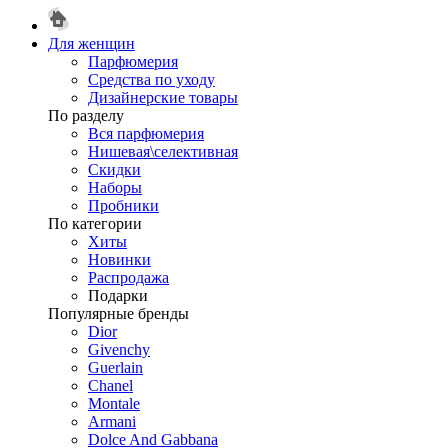
Для женщин
Парфюмерия
Средства по уходу
Дизайнерские товары
По разделу
Вся парфюмерия
Нишевая\селективная
Скидки
Наборы
Пробники
По категории
Хиты
Новинки
Распродажа
Подарки
Популярные бренды
Dior
Givenchy
Guerlain
Chanel
Montale
Armani
Dolce And Gabbana