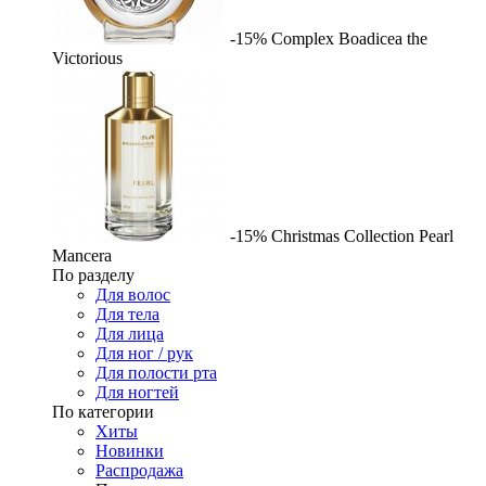
-15%
Complex
Boadicea the
Victorious
-15%
Christmas Collection Pearl
Mancera
По разделу
Для волос
Для тела
Для лица
Для ног / рук
Для полости рта
Для ногтей
По категории
Хиты
Новинки
Распродажа