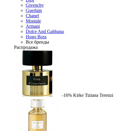
Givenchy
Guerlain
Chanel
Montale
Armani
Dolce And Gabbana
Hugo Boss
Все бренды
Распродажа
-16%
Kirke
Tiziana Terenzi