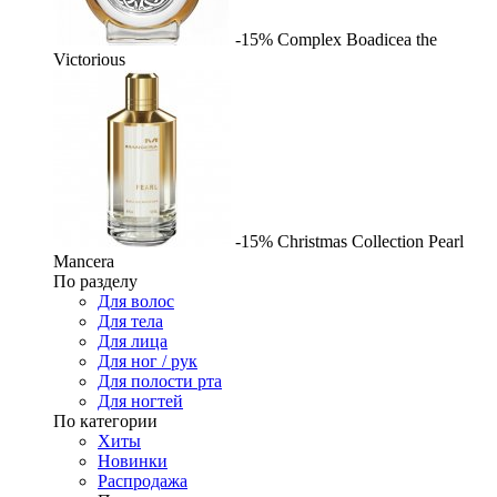
-15%
Complex
Boadicea the
Victorious
-15%
Christmas Collection Pearl
Mancera
По разделу
Для волос
Для тела
Для лица
Для ног / рук
Для полости рта
Для ногтей
По категории
Хиты
Новинки
Распродажа