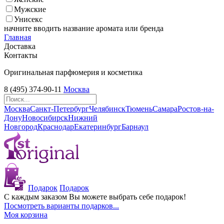
Мужские
Унисекс
начните вводить название аромата или бренда
Главная
Доставка
Контакты
Оригинальная парфюмерия и косметика
8 (495) 374-90-11
Москва
Москва
Санкт-Петербург
Челябинск
Тюмень
Самара
Ростов-на-
Дону
Новосибирск
Нижний
Новгород
Краснодар
Екатеринбург
Барнаул
Подарок
Подарок
С каждым заказом Вы можете выбрать себе подарок!
Посмотреть варианты подарков...
Моя корзина