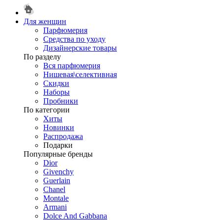
Для женщин
Парфюмерия
Средства по уходу
Дизайнерские товары
По разделу
Вся парфюмерия
Нишевая\селективная
Скидки
Наборы
Пробники
По категории
Хиты
Новинки
Распродажа
Подарки
Популярные бренды
Dior
Givenchy
Guerlain
Chanel
Montale
Armani
Dolce And Gabbana