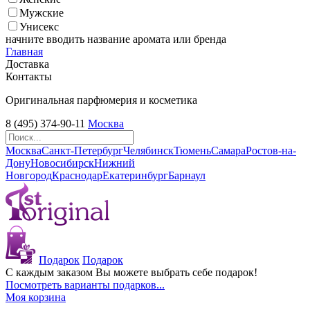
Мужские
Унисекс
начните вводить название аромата или бренда
Главная
Доставка
Контакты
Оригинальная парфюмерия и косметика
8 (495) 374-90-11
Москва
Москва
Санкт-Петербург
Челябинск
Тюмень
Самара
Ростов-на-
Дону
Новосибирск
Нижний
Новгород
Краснодар
Екатеринбург
Барнаул
Подарок
Подарок
С каждым заказом Вы можете выбрать себе подарок!
Посмотреть варианты подарков...
Моя корзина