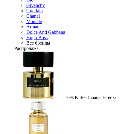
Givenchy
Guerlain
Chanel
Montale
Armani
Dolce And Gabbana
Hugo Boss
Все бренды
Распродажа
-16%
Kirke
Tiziana Terenzi