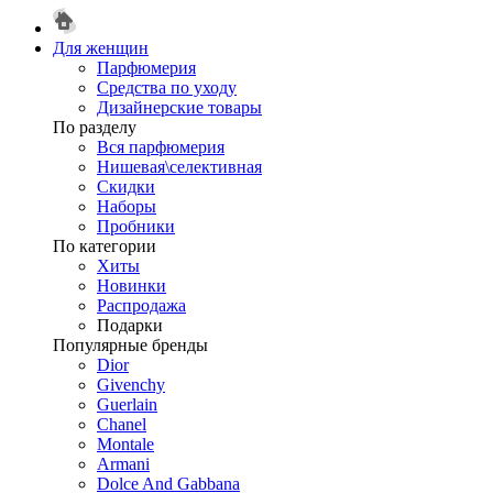
Для женщин
Парфюмерия
Средства по уходу
Дизайнерские товары
По разделу
Вся парфюмерия
Нишевая\селективная
Скидки
Наборы
Пробники
По категории
Хиты
Новинки
Распродажа
Подарки
Популярные бренды
Dior
Givenchy
Guerlain
Chanel
Montale
Armani
Dolce And Gabbana