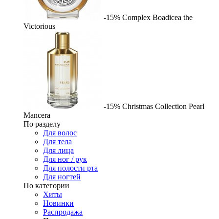
-15%
Complex
Boadicea the
Victorious
-15%
Christmas Collection Pearl
Mancera
По разделу
Для волос
Для тела
Для лица
Для ног / рук
Для полости рта
Для ногтей
По категории
Хиты
Новинки
Распродажа