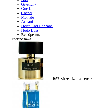
Givenchy
Guerlain
Chanel
Montale
Armani
Dolce And Gabbana
Hugo Boss
Все бренды
Распродажа
-16%
Kirke
Tiziana Terenzi