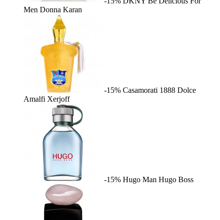
-15%
DKNY Be Delicious For
Men
Donna Karan
-15%
Casamorati 1888 Dolce
Amalfi
Xerjoff
-15%
Hugo Man
Hugo Boss