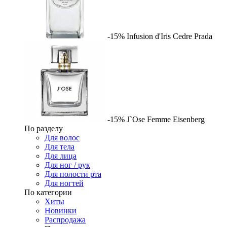
-15%
Infusion d'Iris Cedre
Prada
-15%
J`Ose Femme
Eisenberg
По разделу
Для волос
Для тела
Для лица
Для ног / рук
Для полости рта
Для ногтей
По категории
Хиты
Новинки
Распродажа