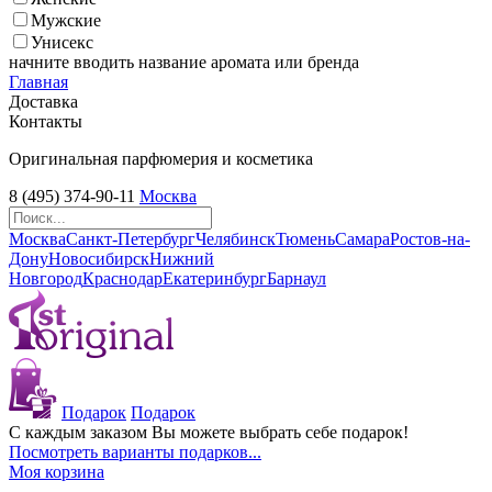
Мужские
Унисекс
начните вводить название аромата или бренда
Главная
Доставка
Контакты
Оригинальная парфюмерия и косметика
8 (495) 374-90-11
Москва
Москва
Санкт-Петербург
Челябинск
Тюмень
Самара
Ростов-на-
Дону
Новосибирск
Нижний
Новгород
Краснодар
Екатеринбург
Барнаул
Подарок
Подарок
С каждым заказом Вы можете выбрать себе подарок!
Посмотреть варианты подарков...
Моя корзина