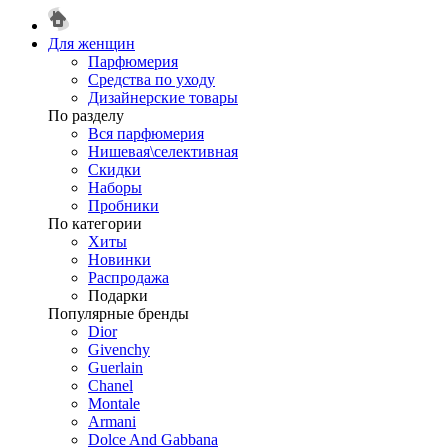
Для женщин
Парфюмерия
Средства по уходу
Дизайнерские товары
По разделу
Вся парфюмерия
Нишевая\селективная
Скидки
Наборы
Пробники
По категории
Хиты
Новинки
Распродажа
Подарки
Популярные бренды
Dior
Givenchy
Guerlain
Chanel
Montale
Armani
Dolce And Gabbana