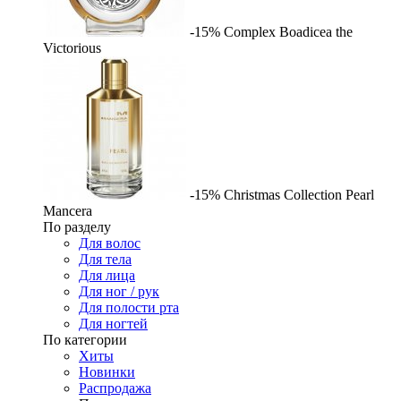
-15%
Complex
Boadicea the
Victorious
-15%
Christmas Collection Pearl
Mancera
По разделу
Для волос
Для тела
Для лица
Для ног / рук
Для полости рта
Для ногтей
По категории
Хиты
Новинки
Распродажа