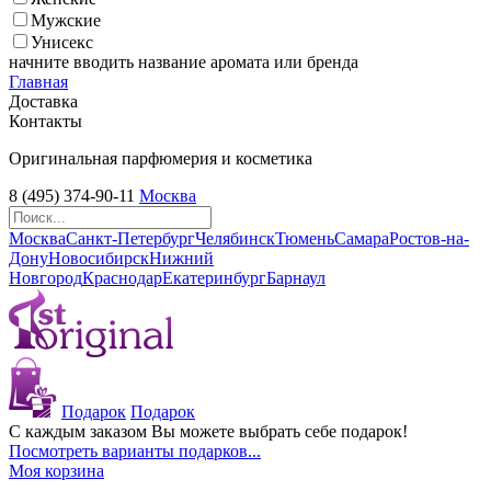
Мужские
Унисекс
начните вводить название аромата или бренда
Главная
Доставка
Контакты
Оригинальная парфюмерия и косметика
8 (495) 374-90-11
Москва
Москва
Санкт-Петербург
Челябинск
Тюмень
Самара
Ростов-на-
Дону
Новосибирск
Нижний
Новгород
Краснодар
Екатеринбург
Барнаул
Подарок
Подарок
С каждым заказом Вы можете выбрать себе подарок!
Посмотреть варианты подарков...
Моя корзина