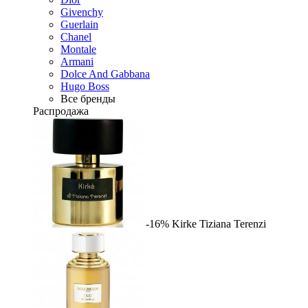
Givenchy
Guerlain
Chanel
Montale
Armani
Dolce And Gabbana
Hugo Boss
Все бренды
Распродажа
-16%
Kirke
Tiziana Terenzi