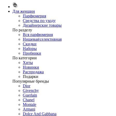
Для женщин
Парфюмерия
Средства по уходу
Дизайнерские товары
По разделу
Вся парфюмерия
Нишевая\селективная
Скидки
Наборы
Пробники
По категории
Хиты
Новинки
Распродажа
Подарки
Популярные бренды
Dior
Givenchy
Guerlain
Chanel
Montale
Armani
Dolce And Gabbana