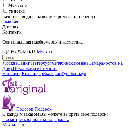
Мужские
Унисекс
начните вводить название аромата или бренда
Главная
Доставка
Контакты
Оригинальная парфюмерия и косметика
8 (495) 374-90-11
Москва
Москва
Санкт-Петербург
Челябинск
Тюмень
Самара
Ростов-на-
Дону
Новосибирск
Нижний
Новгород
Краснодар
Екатеринбург
Барнаул
Подарок
Подарок
С каждым заказом Вы можете выбрать себе подарок!
Посмотреть варианты подарков...
Моя корзина