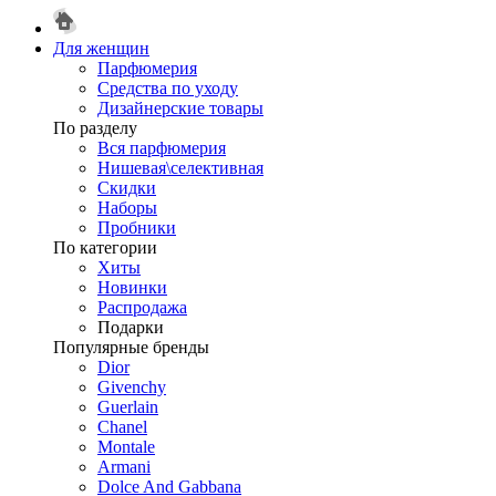
Для женщин
Парфюмерия
Средства по уходу
Дизайнерские товары
По разделу
Вся парфюмерия
Нишевая\селективная
Скидки
Наборы
Пробники
По категории
Хиты
Новинки
Распродажа
Подарки
Популярные бренды
Dior
Givenchy
Guerlain
Chanel
Montale
Armani
Dolce And Gabbana