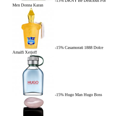
-15%
DKNY Be Delicious For
Men
Donna Karan
-15%
Casamorati 1888 Dolce
Amalfi
Xerjoff
-15%
Hugo Man
Hugo Boss