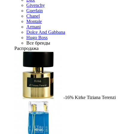
Givenchy
Guerlain
Chanel
Montale
Armani
Dolce And Gabbana
Hugo Boss
Все бренды
Распродажа
-16%
Kirke
Tiziana Terenzi