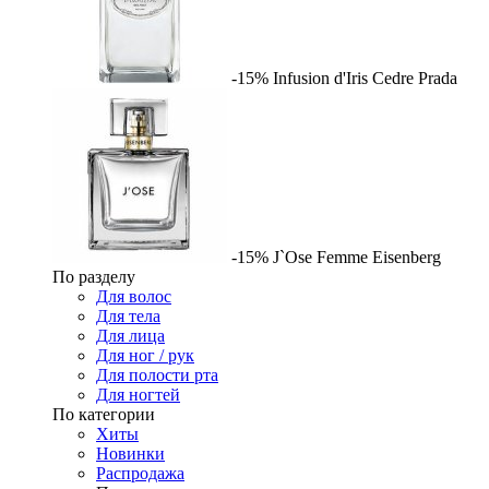
-15%
Infusion d'Iris Cedre
Prada
-15%
J`Ose Femme
Eisenberg
По разделу
Для волос
Для тела
Для лица
Для ног / рук
Для полости рта
Для ногтей
По категории
Хиты
Новинки
Распродажа