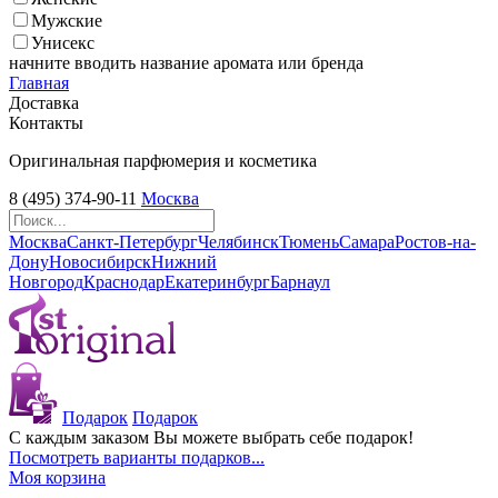
Мужские
Унисекс
начните вводить название аромата или бренда
Главная
Доставка
Контакты
Оригинальная парфюмерия и косметика
8 (495) 374-90-11
Москва
Москва
Санкт-Петербург
Челябинск
Тюмень
Самара
Ростов-на-
Дону
Новосибирск
Нижний
Новгород
Краснодар
Екатеринбург
Барнаул
Подарок
Подарок
С каждым заказом Вы можете выбрать себе подарок!
Посмотреть варианты подарков...
Моя корзина