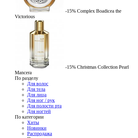
-15%
Complex
Boadicea the
Victorious
-15%
Christmas Collection Pearl
Mancera
По разделу
Для волос
Для тела
Для лица
Для ног / рук
Для полости рта
Для ногтей
По категории
Хиты
Новинки
Распродажа