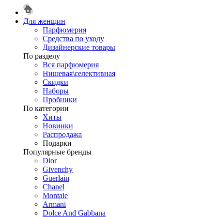
Для женщин
Парфюмерия
Средства по уходу
Дизайнерские товары
По разделу
Вся парфюмерия
Нишевая\селективная
Скидки
Наборы
Пробники
По категории
Хиты
Новинки
Распродажа
Подарки
Популярные бренды
Dior
Givenchy
Guerlain
Chanel
Montale
Armani
Dolce And Gabbana