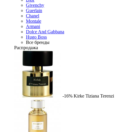
Givenchy
Guerlain
Chanel
Montale
Armani
Dolce And Gabbana
Hugo Boss
Все бренды
Распродажа
-16%
Kirke
Tiziana Terenzi