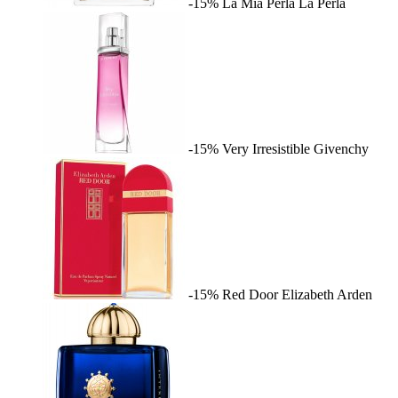
-15%
La Mia Perla
La Perla
-15%
Very Irresistible
Givenchy
-15%
Red Door
Elizabeth Arden