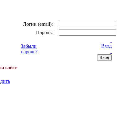
Логин (email):
Пароль:
Вход
Забыли
пароль?
на сайте
дить