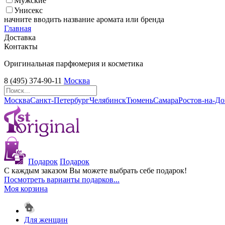
Мужские
Унисекс
начните вводить название аромата или бренда
Главная
Доставка
Контакты
Оригинальная парфюмерия и косметика
8 (495) 374-90-11
Москва
Москва
Санкт-Петербург
Челябинск
Тюмень
Самара
Ростов-на-Д
Подарок
Подарок
С каждым заказом Вы можете выбрать себе подарок!
Посмотреть варианты подарков...
Моя корзина
Для женщин