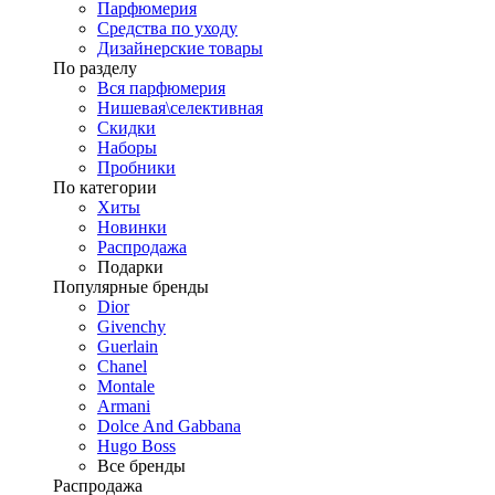
Парфюмерия
Средства по уходу
Дизайнерские товары
По разделу
Вся парфюмерия
Нишевая\селективная
Скидки
Наборы
Пробники
По категории
Хиты
Новинки
Распродажа
Подарки
Популярные бренды
Dior
Givenchy
Guerlain
Chanel
Montale
Armani
Dolce And Gabbana
Hugo Boss
Все бренды
Распродажа