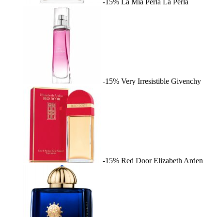
-15%
La Mia Perla
La Perla
-15%
Very Irresistible
Givenchy
-15%
Red Door
Elizabeth Arden