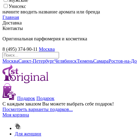
Мужские
Унисекс
начните вводить название аромата или бренда
Главная
Доставка
Контакты
Оригинальная парфюмерия и косметика
8 (495) 374-90-11
Москва
Москва
Санкт-Петербург
Челябинск
Тюмень
Самара
Ростов-на-Д
Подарок
Подарок
С каждым заказом Вы можете выбрать себе подарок!
Посмотреть варианты подарков...
Моя корзина
Для женщин