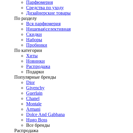
Парфюмерия
Средства по уходу
Дизайнерские товары
По разделу
Вся парфюмерия
Нишевая\селективная
Скидки
Наборы
Пробники
По категории
Хиты
Новинки
Распродажа
Подарки
Популярные бренды
Dior
Givenchy
Guerlain
Chanel
Montale
Armani
Dolce And Gabbana
Hugo Boss
Все бренды
Распродажа