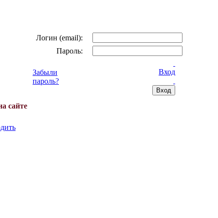
Логин (email):
Пароль:
Вход
Забыли
пароль?
на сайте
дить