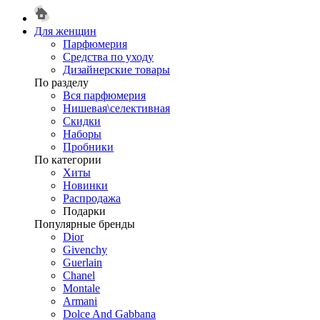
Для женщин
Парфюмерия
Средства по уходу
Дизайнерские товары
По разделу
Вся парфюмерия
Нишевая\селективная
Скидки
Наборы
Пробники
По категории
Хиты
Новинки
Распродажа
Подарки
Популярные бренды
Dior
Givenchy
Guerlain
Chanel
Montale
Armani
Dolce And Gabbana