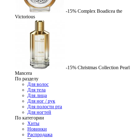
-15%
Complex
Boadicea the
Victorious
-15%
Christmas Collection Pearl
Mancera
По разделу
Для волос
Для тела
Для лица
Для ног / рук
Для полости рта
Для ногтей
По категории
Хиты
Новинки
Распродажа