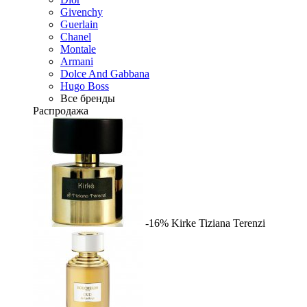
Givenchy
Guerlain
Chanel
Montale
Armani
Dolce And Gabbana
Hugo Boss
Все бренды
Распродажа
-16%
Kirke
Tiziana Terenzi