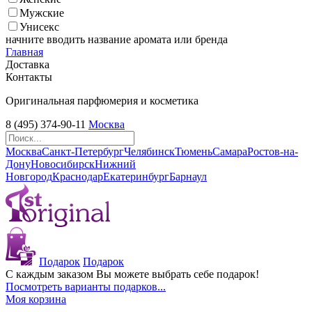
Мужские
Унисекс
начните вводить название аромата или бренда
Главная
Доставка
Контакты
Оригинальная парфюмерия и косметика
8 (495) 374-90-11
Москва
Москва
Санкт-Петербург
Челябинск
Тюмень
Самара
Ростов-на-
Дону
Новосибирск
Нижний
Новгород
Краснодар
Екатеринбург
Барнаул
Подарок
Подарок
С каждым заказом Вы можете выбрать себе подарок!
Посмотреть варианты подарков...
Моя корзина