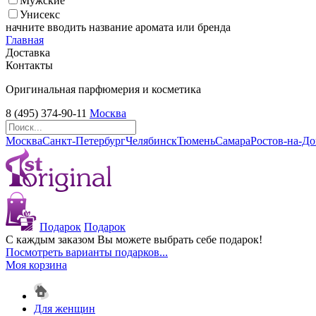
Мужские
Унисекс
начните вводить название аромата или бренда
Главная
Доставка
Контакты
Оригинальная парфюмерия и косметика
8 (495) 374-90-11
Москва
Москва
Санкт-Петербург
Челябинск
Тюмень
Самара
Ростов-на-Д
Подарок
Подарок
С каждым заказом Вы можете выбрать себе подарок!
Посмотреть варианты подарков...
Моя корзина
Для женщин