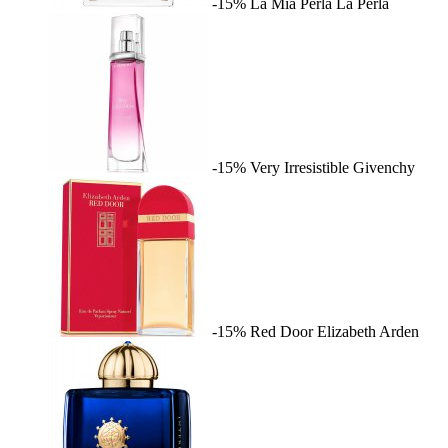
-15%
La Mia Perla
La Perla
-15%
Very Irresistible
Givenchy
-15%
Red Door
Elizabeth Arden