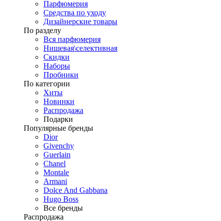
Парфюмерия
Средства по уходу
Дизайнерские товары
По разделу
Вся парфюмерия
Нишевая\селективная
Скидки
Наборы
Пробники
По категории
Хиты
Новинки
Распродажа
Подарки
Популярные бренды
Dior
Givenchy
Guerlain
Chanel
Montale
Armani
Dolce And Gabbana
Hugo Boss
Все бренды
Распродажа