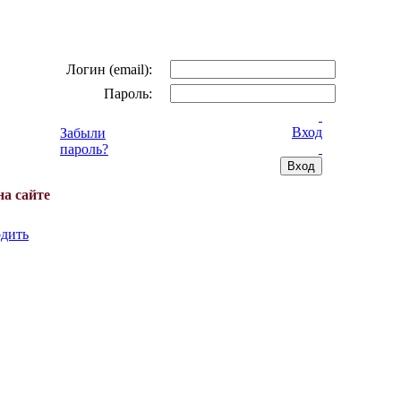
Логин (email):
Пароль:
Вход
Забыли
пароль?
на сайте
дить