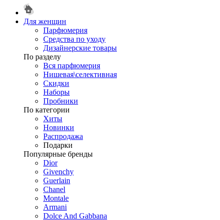
Для женщин
Парфюмерия
Средства по уходу
Дизайнерские товары
По разделу
Вся парфюмерия
Нишевая\селективная
Скидки
Наборы
Пробники
По категории
Хиты
Новинки
Распродажа
Подарки
Популярные бренды
Dior
Givenchy
Guerlain
Chanel
Montale
Armani
Dolce And Gabbana