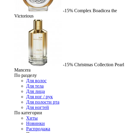
-15%
Complex
Boadicea the
Victorious
-15%
Christmas Collection Pearl
Mancera
По разделу
Для волос
Для тела
Для лица
Для ног / рук
Для полости рта
Для ногтей
По категории
Хиты
Новинки
Распродажа