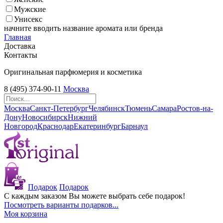
Мужские
Унисекс
начните вводить название аромата или бренда
Главная
Доставка
Контакты
Оригинальная парфюмерия и косметика
8 (495) 374-90-11
Москва
Москва
Санкт-Петербург
Челябинск
Тюмень
Самара
Ростов-на-
Дону
Новосибирск
Нижний
Новгород
Краснодар
Екатеринбург
Барнаул
Подарок
Подарок
С каждым заказом Вы можете выбрать себе подарок!
Посмотреть варианты подарков...
Моя корзина