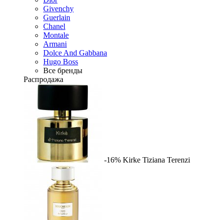
Givenchy
Guerlain
Chanel
Montale
Armani
Dolce And Gabbana
Hugo Boss
Все бренды
Распродажа
-16%
Kirke
Tiziana Terenzi