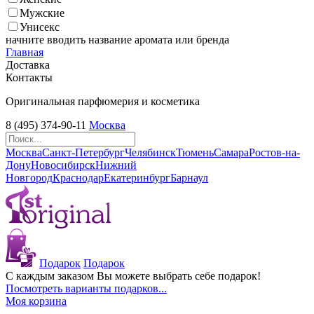
Мужские
Унисекс
начните вводить название аромата или бренда
Главная
Доставка
Контакты
Оригинальная парфюмерия и косметика
8 (495) 374-90-11
Москва
Москва
Санкт-Петербург
Челябинск
Тюмень
Самара
Ростов-на-
Дону
Новосибирск
Нижний
Новгород
Краснодар
Екатеринбург
Барнаул
Подарок
Подарок
С каждым заказом Вы можете выбрать себе подарок!
Посмотреть варианты подарков...
Моя корзина