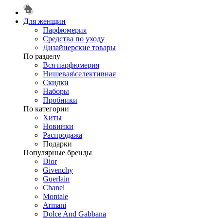
Для женщин
Парфюмерия
Средства по уходу
Дизайнерские товары
По разделу
Вся парфюмерия
Нишевая\селективная
Скидки
Наборы
Пробники
По категории
Хиты
Новинки
Распродажа
Подарки
Популярные бренды
Dior
Givenchy
Guerlain
Chanel
Montale
Armani
Dolce And Gabbana