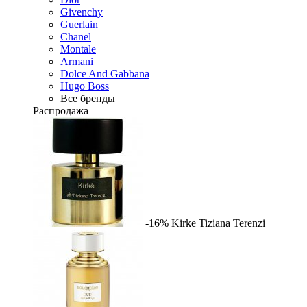
Givenchy
Guerlain
Chanel
Montale
Armani
Dolce And Gabbana
Hugo Boss
Все бренды
Распродажа
-16%
Kirke
Tiziana Terenzi