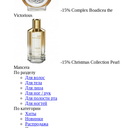
-15%
Complex
Boadicea the
Victorious
-15%
Christmas Collection Pearl
Mancera
По разделу
Для волос
Для тела
Для лица
Для ног / рук
Для полости рта
Для ногтей
По категории
Хиты
Новинки
Распродажа