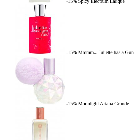
-15%
Spicy Electrum
Lalique
-15%
Mmmm...
Juliette has a Gun
-15%
Moonlight
Ariana Grande