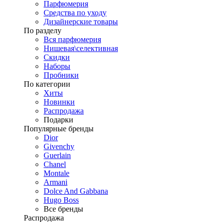
Парфюмерия
Средства по уходу
Дизайнерские товары
По разделу
Вся парфюмерия
Нишевая\селективная
Скидки
Наборы
Пробники
По категории
Хиты
Новинки
Распродажа
Подарки
Популярные бренды
Dior
Givenchy
Guerlain
Chanel
Montale
Armani
Dolce And Gabbana
Hugo Boss
Все бренды
Распродажа