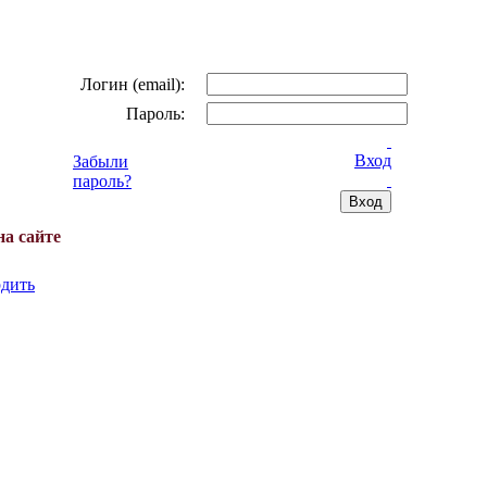
Логин (email):
Пароль:
Вход
Забыли
пароль?
на сайте
дить