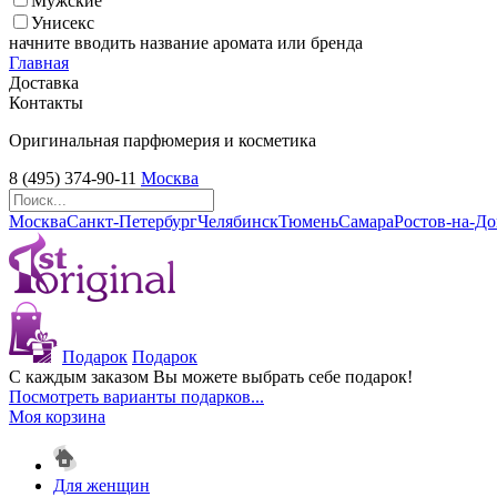
Мужские
Унисекс
начните вводить название аромата или бренда
Главная
Доставка
Контакты
Оригинальная парфюмерия и косметика
8 (495) 374-90-11
Москва
Москва
Санкт-Петербург
Челябинск
Тюмень
Самара
Ростов-на-Д
Подарок
Подарок
С каждым заказом Вы можете выбрать себе подарок!
Посмотреть варианты подарков...
Моя корзина
Для женщин