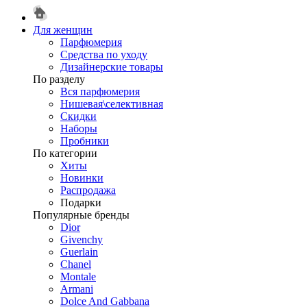
Для женщин
Парфюмерия
Средства по уходу
Дизайнерские товары
По разделу
Вся парфюмерия
Нишевая\селективная
Скидки
Наборы
Пробники
По категории
Хиты
Новинки
Распродажа
Подарки
Популярные бренды
Dior
Givenchy
Guerlain
Chanel
Montale
Armani
Dolce And Gabbana