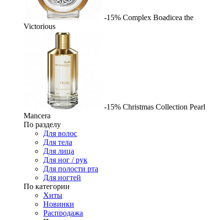
-15%
Complex
Boadicea the
Victorious
-15%
Christmas Collection Pearl
Mancera
По разделу
Для волос
Для тела
Для лица
Для ног / рук
Для полости рта
Для ногтей
По категории
Хиты
Новинки
Распродажа