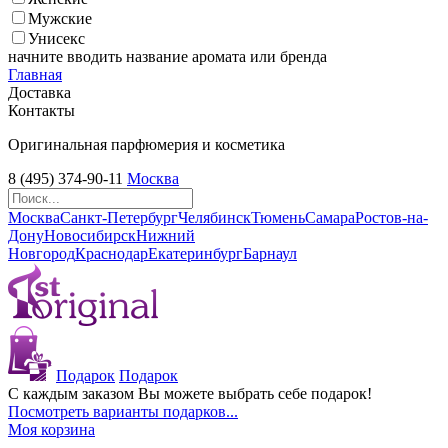
Мужские
Унисекс
начните вводить название аромата или бренда
Главная
Доставка
Контакты
Оригинальная парфюмерия и косметика
8 (495) 374-90-11
Москва
Москва
Санкт-Петербург
Челябинск
Тюмень
Самара
Ростов-на-
Дону
Новосибирск
Нижний
Новгород
Краснодар
Екатеринбург
Барнаул
Подарок
Подарок
С каждым заказом Вы можете выбрать себе подарок!
Посмотреть варианты подарков...
Моя корзина