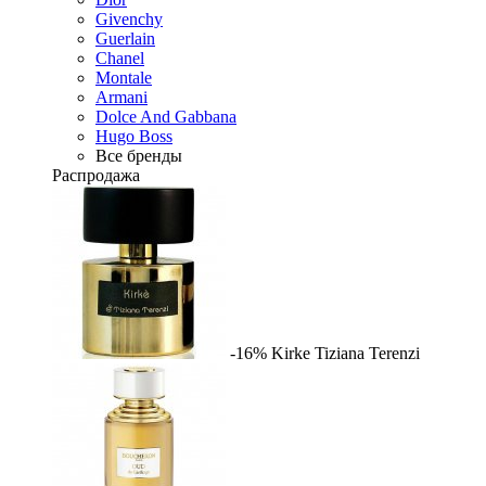
Givenchy
Guerlain
Chanel
Montale
Armani
Dolce And Gabbana
Hugo Boss
Все бренды
Распродажа
-16%
Kirke
Tiziana Terenzi