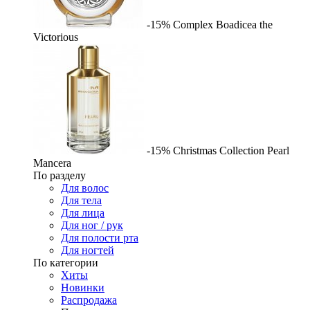
-15%
Complex
Boadicea the
Victorious
-15%
Christmas Collection Pearl
Mancera
По разделу
Для волос
Для тела
Для лица
Для ног / рук
Для полости рта
Для ногтей
По категории
Хиты
Новинки
Распродажа