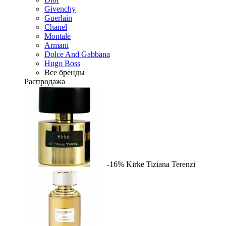
Givenchy
Guerlain
Chanel
Montale
Armani
Dolce And Gabbana
Hugo Boss
Все бренды
Распродажа
-16%
Kirke
Tiziana Terenzi