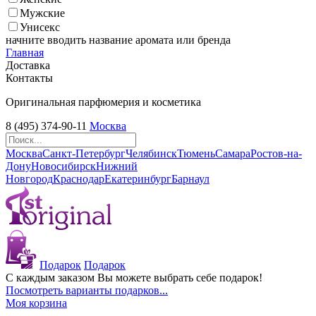
Мужские
Унисекс
начните вводить название аромата или бренда
Главная
Доставка
Контакты
Оригинальная парфюмерия и косметика
8 (495) 374-90-11
Москва
Москва
Санкт-Петербург
Челябинск
Тюмень
Самара
Ростов-на-
Дону
Новосибирск
Нижний
Новгород
Краснодар
Екатеринбург
Барнаул
Подарок
Подарок
С каждым заказом Вы можете выбрать себе подарок!
Посмотреть варианты подарков...
Моя корзина