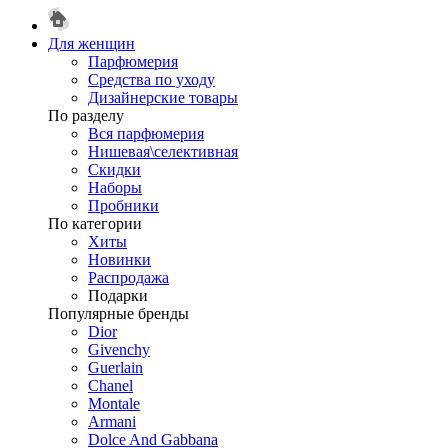
Для женщин
Парфюмерия
Средства по уходу
Дизайнерские товары
По разделу
Вся парфюмерия
Нишевая\селективная
Скидки
Наборы
Пробники
По категории
Хиты
Новинки
Распродажа
Подарки
Популярные бренды
Dior
Givenchy
Guerlain
Chanel
Montale
Armani
Dolce And Gabbana