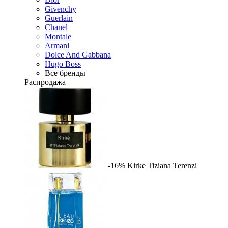
Givenchy
Guerlain
Chanel
Montale
Armani
Dolce And Gabbana
Hugo Boss
Все бренды
Распродажа
-16%
Kirke
Tiziana Terenzi