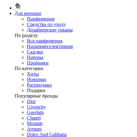
Для женщин
Парфюмерия
Средства по уходу
Дизайнерские товары
По разделу
Вся парфюмерия
Нишевая\селективная
Скидки
Наборы
Пробники
По категории
Хиты
Новинки
Распродажа
Подарки
Популярные бренды
Dior
Givenchy
Guerlain
Chanel
Montale
Armani
Dolce And Gabbana