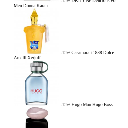
-15%
DKNY Be Delicious For
Men
Donna Karan
-15%
Casamorati 1888 Dolce
Amalfi
Xerjoff
-15%
Hugo Man
Hugo Boss