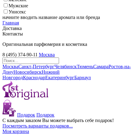
Мужские
Унисекс
начните вводить название аромата или бренда
Главная
Доставка
Контакты
Оригинальная парфюмерия и косметика
8 (495) 374-90-11
Москва
Москва
Санкт-Петербург
Челябинск
Тюмень
Самара
Ростов-на-
Дону
Новосибирск
Нижний
Новгород
Краснодар
Екатеринбург
Барнаул
Подарок
Подарок
С каждым заказом Вы можете выбрать себе подарок!
Посмотреть варианты подарков...
Моя корзина