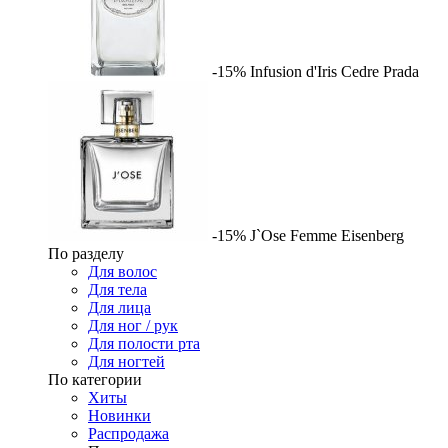
-15%
Infusion d'Iris Cedre
Prada
-15%
J`Ose Femme
Eisenberg
По разделу
Для волос
Для тела
Для лица
Для ног / рук
Для полости рта
Для ногтей
По категории
Хиты
Новинки
Распродажа