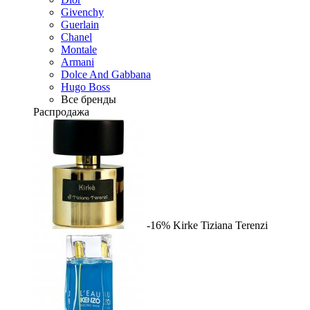
Givenchy
Guerlain
Chanel
Montale
Armani
Dolce And Gabbana
Hugo Boss
Все бренды
Распродажа
-16%
Kirke
Tiziana Terenzi