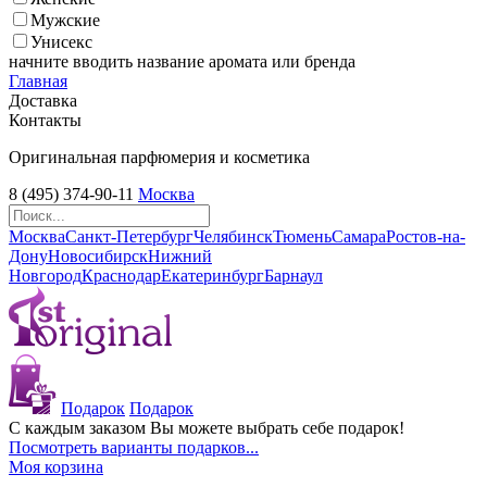
Мужские
Унисекс
начните вводить название аромата или бренда
Главная
Доставка
Контакты
Оригинальная парфюмерия и косметика
8 (495) 374-90-11
Москва
Москва
Санкт-Петербург
Челябинск
Тюмень
Самара
Ростов-на-
Дону
Новосибирск
Нижний
Новгород
Краснодар
Екатеринбург
Барнаул
Подарок
Подарок
С каждым заказом Вы можете выбрать себе подарок!
Посмотреть варианты подарков...
Моя корзина