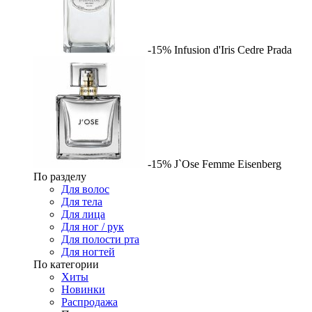
-15%
Infusion d'Iris Cedre
Prada
-15%
J`Ose Femme
Eisenberg
По разделу
Для волос
Для тела
Для лица
Для ног / рук
Для полости рта
Для ногтей
По категории
Хиты
Новинки
Распродажа