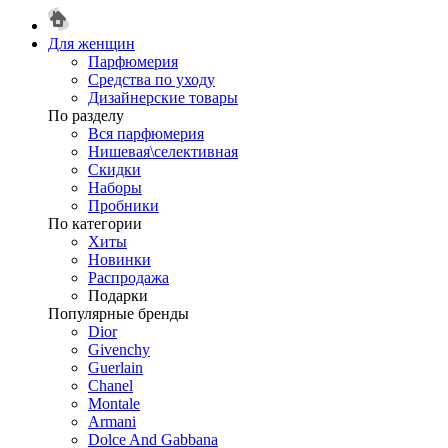
Для женщин
Парфюмерия
Средства по уходу
Дизайнерские товары
По разделу
Вся парфюмерия
Нишевая\селективная
Скидки
Наборы
Пробники
По категории
Хиты
Новинки
Распродажа
Подарки
Популярные бренды
Dior
Givenchy
Guerlain
Chanel
Montale
Armani
Dolce And Gabbana