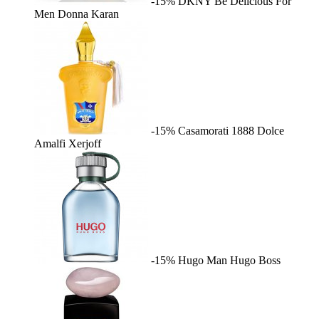
-15%
DKNY Be Delicious For
Men
Donna Karan
-15%
Casamorati 1888 Dolce
Amalfi
Xerjoff
-15%
Hugo Man
Hugo Boss