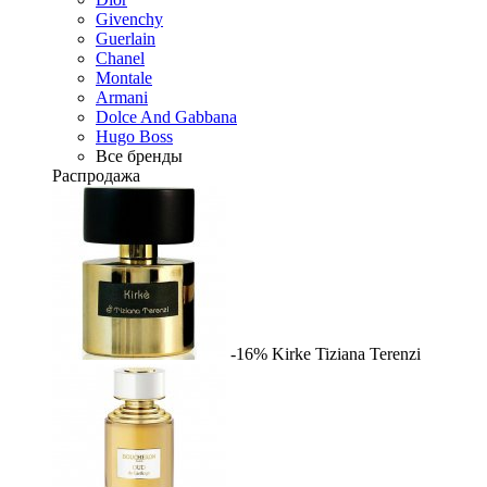
Givenchy
Guerlain
Chanel
Montale
Armani
Dolce And Gabbana
Hugo Boss
Все бренды
Распродажа
-16%
Kirke
Tiziana Terenzi