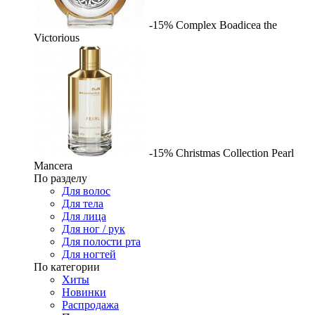
-15%
Complex
Boadicea the
Victorious
-15%
Christmas Collection Pearl
Mancera
По разделу
Для волос
Для тела
Для лица
Для ног / рук
Для полости рта
Для ногтей
По категории
Хиты
Новинки
Распродажа