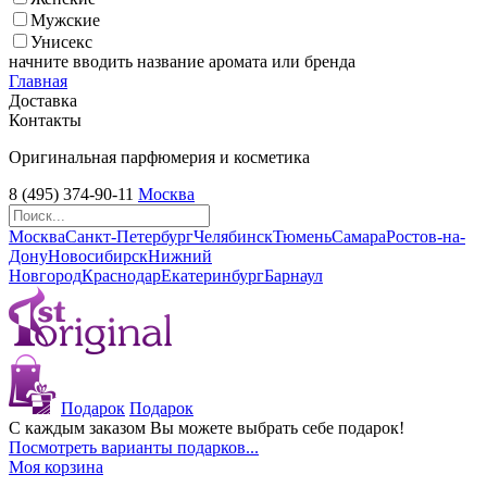
Мужские
Унисекс
начните вводить название аромата или бренда
Главная
Доставка
Контакты
Оригинальная парфюмерия и косметика
8 (495) 374-90-11
Москва
Москва
Санкт-Петербург
Челябинск
Тюмень
Самара
Ростов-на-
Дону
Новосибирск
Нижний
Новгород
Краснодар
Екатеринбург
Барнаул
Подарок
Подарок
С каждым заказом Вы можете выбрать себе подарок!
Посмотреть варианты подарков...
Моя корзина