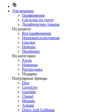
Для женщин
Парфюмерия
Средства по уходу
Дизайнерские товары
По разделу
Вся парфюмерия
Нишевая\селективная
Скидки
Наборы
Пробники
По категории
Хиты
Новинки
Распродажа
Подарки
Популярные бренды
Dior
Givenchy
Guerlain
Chanel
Montale
Armani
Dolce And Gabbana