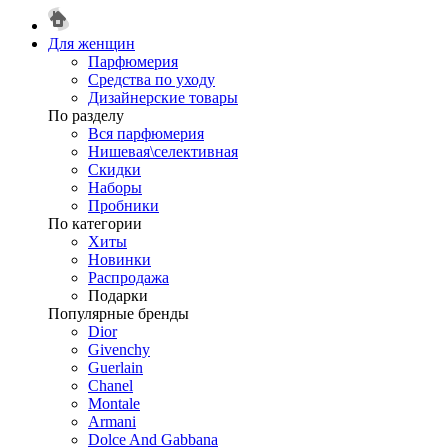
Для женщин
Парфюмерия
Средства по уходу
Дизайнерские товары
По разделу
Вся парфюмерия
Нишевая\селективная
Скидки
Наборы
Пробники
По категории
Хиты
Новинки
Распродажа
Подарки
Популярные бренды
Dior
Givenchy
Guerlain
Chanel
Montale
Armani
Dolce And Gabbana