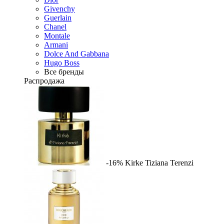
Givenchy
Guerlain
Chanel
Montale
Armani
Dolce And Gabbana
Hugo Boss
Все бренды
Распродажа
-16%
Kirke
Tiziana Terenzi