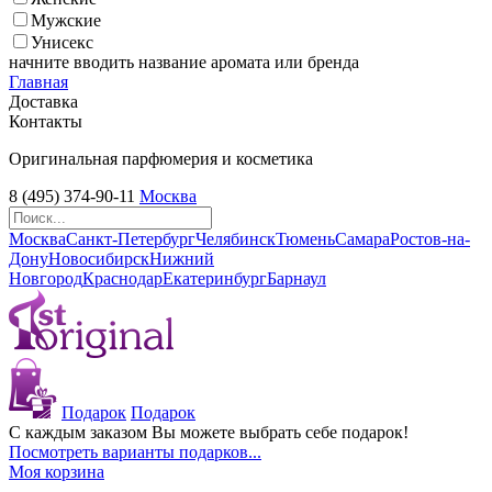
Мужские
Унисекс
начните вводить название аромата или бренда
Главная
Доставка
Контакты
Оригинальная парфюмерия и косметика
8 (495) 374-90-11
Москва
Москва
Санкт-Петербург
Челябинск
Тюмень
Самара
Ростов-на-
Дону
Новосибирск
Нижний
Новгород
Краснодар
Екатеринбург
Барнаул
Подарок
Подарок
С каждым заказом Вы можете выбрать себе подарок!
Посмотреть варианты подарков...
Моя корзина