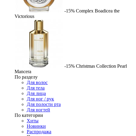
-15%
Complex
Boadicea the
Victorious
-15%
Christmas Collection Pearl
Mancera
По разделу
Для волос
Для тела
Для лица
Для ног / рук
Для полости рта
Для ногтей
По категории
Хиты
Новинки
Распродажа