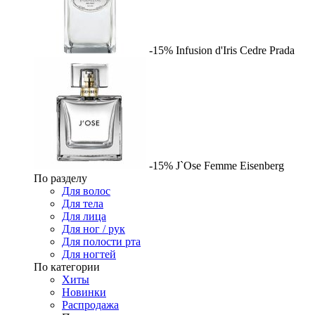
-15%
Infusion d'Iris Cedre
Prada
-15%
J`Ose Femme
Eisenberg
По разделу
Для волос
Для тела
Для лица
Для ног / рук
Для полости рта
Для ногтей
По категории
Хиты
Новинки
Распродажа