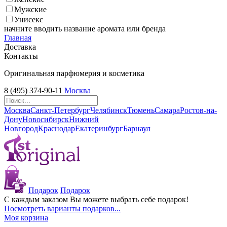
Мужские
Унисекс
начните вводить название аромата или бренда
Главная
Доставка
Контакты
Оригинальная парфюмерия и косметика
8 (495) 374-90-11
Москва
Москва
Санкт-Петербург
Челябинск
Тюмень
Самара
Ростов-на-
Дону
Новосибирск
Нижний
Новгород
Краснодар
Екатеринбург
Барнаул
Подарок
Подарок
С каждым заказом Вы можете выбрать себе подарок!
Посмотреть варианты подарков...
Моя корзина