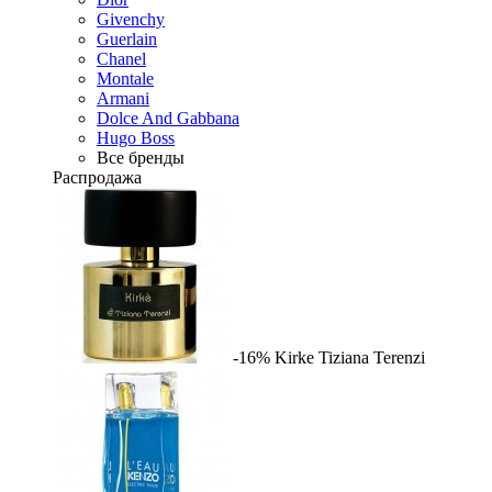
Givenchy
Guerlain
Chanel
Montale
Armani
Dolce And Gabbana
Hugo Boss
Все бренды
Распродажа
-16%
Kirke
Tiziana Terenzi