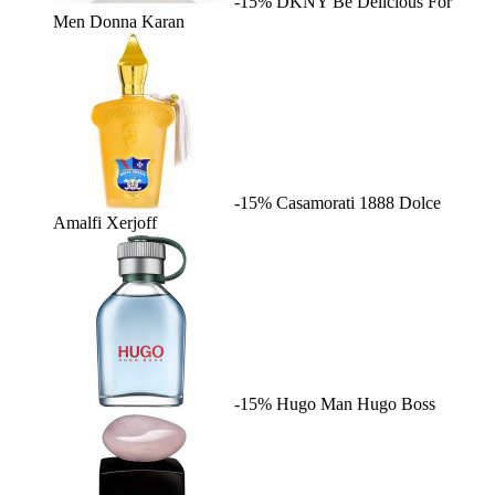
-15%
DKNY Be Delicious For
Men
Donna Karan
-15%
Casamorati 1888 Dolce
Amalfi
Xerjoff
-15%
Hugo Man
Hugo Boss