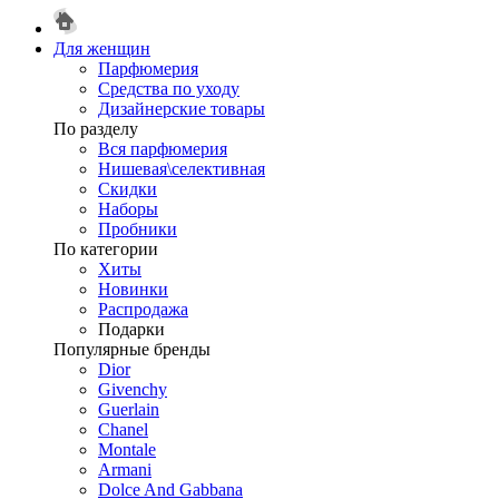
Для женщин
Парфюмерия
Средства по уходу
Дизайнерские товары
По разделу
Вся парфюмерия
Нишевая\селективная
Скидки
Наборы
Пробники
По категории
Хиты
Новинки
Распродажа
Подарки
Популярные бренды
Dior
Givenchy
Guerlain
Chanel
Montale
Armani
Dolce And Gabbana