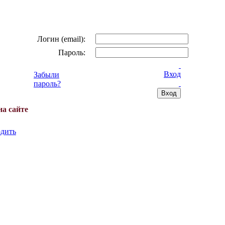
Логин (email):
Пароль:
Вход
Забыли
пароль?
на сайте
дить