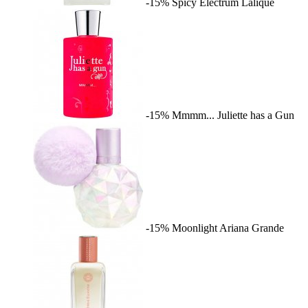
-15%
Spicy Electrum
Lalique
-15%
Mmmm...
Juliette has a Gun
-15%
Moonlight
Ariana Grande