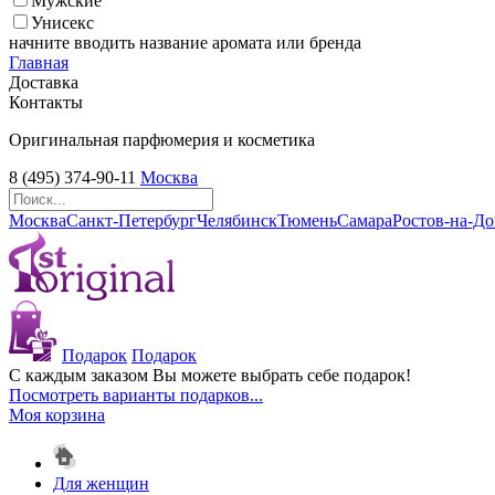
Мужские
Унисекс
начните вводить название аромата или бренда
Главная
Доставка
Контакты
Оригинальная парфюмерия и косметика
8 (495) 374-90-11
Москва
Москва
Санкт-Петербург
Челябинск
Тюмень
Самара
Ростов-на-Д
Подарок
Подарок
С каждым заказом Вы можете выбрать себе подарок!
Посмотреть варианты подарков...
Моя корзина
Для женщин