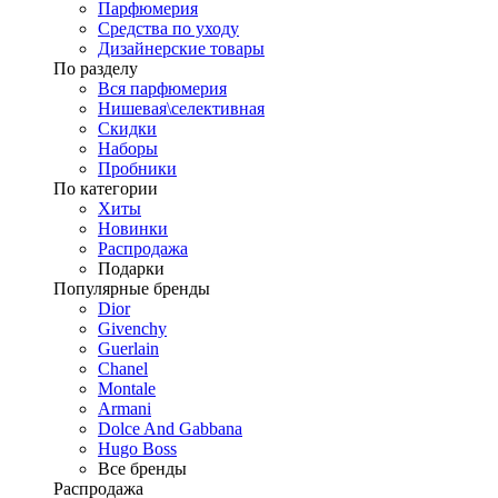
Парфюмерия
Средства по уходу
Дизайнерские товары
По разделу
Вся парфюмерия
Нишевая\селективная
Скидки
Наборы
Пробники
По категории
Хиты
Новинки
Распродажа
Подарки
Популярные бренды
Dior
Givenchy
Guerlain
Chanel
Montale
Armani
Dolce And Gabbana
Hugo Boss
Все бренды
Распродажа