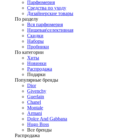
Парфюмерия
Средства по уходу
Дизайнерские товары
По разделу
Вся парфюмерия
Нишевая\селективная
Скидки
Наборы
Пробники
По категории
Хиты
Новинки
Распродажа
Подарки
Популярные бренды
Dior
Givenchy
Guerlain
Chanel
Montale
Armani
Dolce And Gabbana
Hugo Boss
Все бренды
Распродажа