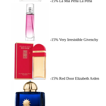
-15%
La Mia Perla
La Perla
-15%
Very Irresistible
Givenchy
-15%
Red Door
Elizabeth Arden