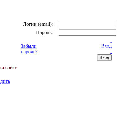
Логин (email):
Пароль:
Вход
Забыли
пароль?
на сайте
дить