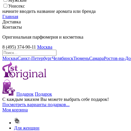
Мужские
Унисекс
начните вводить название аромата или бренда
Главная
Доставка
Контакты
Оригинальная парфюмерия и косметика
8 (495) 374-90-11
Москва
Москва
Санкт-Петербург
Челябинск
Тюмень
Самара
Ростов-на-Д
Подарок
Подарок
С каждым заказом Вы можете выбрать себе подарок!
Посмотреть варианты подарков...
Моя корзина
Для женщин