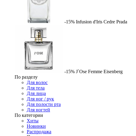
-15%
Infusion d'Iris Cedre
Prada
-15%
J`Ose Femme
Eisenberg
По разделу
Для волос
Для тела
Для лица
Для ног / рук
Для полости рта
Для ногтей
По категории
Хиты
Новинки
Распродажа