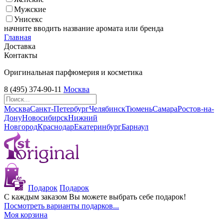
Мужские
Унисекс
начните вводить название аромата или бренда
Главная
Доставка
Контакты
Оригинальная парфюмерия и косметика
8 (495) 374-90-11
Москва
Москва
Санкт-Петербург
Челябинск
Тюмень
Самара
Ростов-на-
Дону
Новосибирск
Нижний
Новгород
Краснодар
Екатеринбург
Барнаул
Подарок
Подарок
С каждым заказом Вы можете выбрать себе подарок!
Посмотреть варианты подарков...
Моя корзина