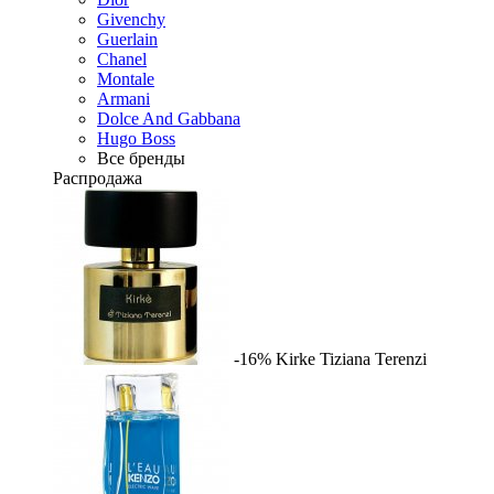
Givenchy
Guerlain
Chanel
Montale
Armani
Dolce And Gabbana
Hugo Boss
Все бренды
Распродажа
-16%
Kirke
Tiziana Terenzi