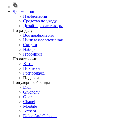
Для женщин
Парфюмерия
Средства по уходу
Дизайнерские товары
По разделу
Вся парфюмерия
Нишевая\селективная
Скидки
Наборы
Пробники
По категории
Хиты
Новинки
Распродажа
Подарки
Популярные бренды
Dior
Givenchy
Guerlain
Chanel
Montale
Armani
Dolce And Gabbana