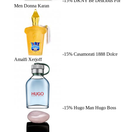
-15%
DKNY Be Delicious For
Men
Donna Karan
-15%
Casamorati 1888 Dolce
Amalfi
Xerjoff
-15%
Hugo Man
Hugo Boss