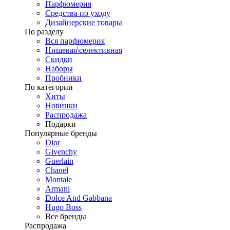
Парфюмерия
Средства по уходу
Дизайнерские товары
По разделу
Вся парфюмерия
Нишевая\селективная
Скидки
Наборы
Пробники
По категории
Хиты
Новинки
Распродажа
Подарки
Популярные бренды
Dior
Givenchy
Guerlain
Chanel
Montale
Armani
Dolce And Gabbana
Hugo Boss
Все бренды
Распродажа