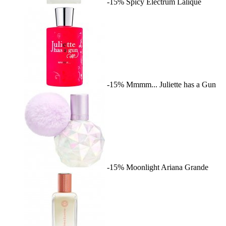
-15%
Spicy Electrum
Lalique
-15%
Mmmm...
Juliette has a Gun
-15%
Moonlight
Ariana Grande