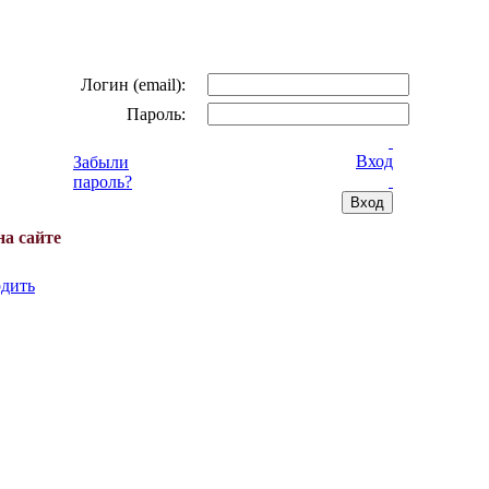
Логин (email):
Пароль:
Вход
Забыли
пароль?
на сайте
дить