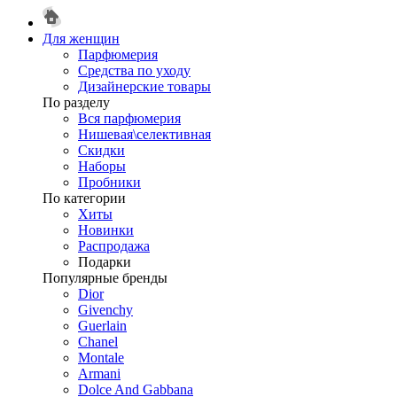
Для женщин
Парфюмерия
Средства по уходу
Дизайнерские товары
По разделу
Вся парфюмерия
Нишевая\селективная
Скидки
Наборы
Пробники
По категории
Хиты
Новинки
Распродажа
Подарки
Популярные бренды
Dior
Givenchy
Guerlain
Chanel
Montale
Armani
Dolce And Gabbana