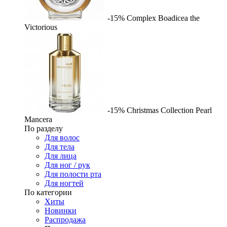
-15%
Complex
Boadicea the
Victorious
-15%
Christmas Collection Pearl
Mancera
По разделу
Для волос
Для тела
Для лица
Для ног / рук
Для полости рта
Для ногтей
По категории
Хиты
Новинки
Распродажа