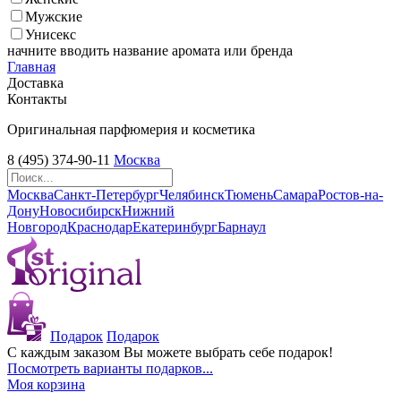
Мужские
Унисекс
начните вводить название аромата или бренда
Главная
Доставка
Контакты
Оригинальная парфюмерия и косметика
8 (495) 374-90-11
Москва
Москва
Санкт-Петербург
Челябинск
Тюмень
Самара
Ростов-на-
Дону
Новосибирск
Нижний
Новгород
Краснодар
Екатеринбург
Барнаул
Подарок
Подарок
С каждым заказом Вы можете выбрать себе подарок!
Посмотреть варианты подарков...
Моя корзина