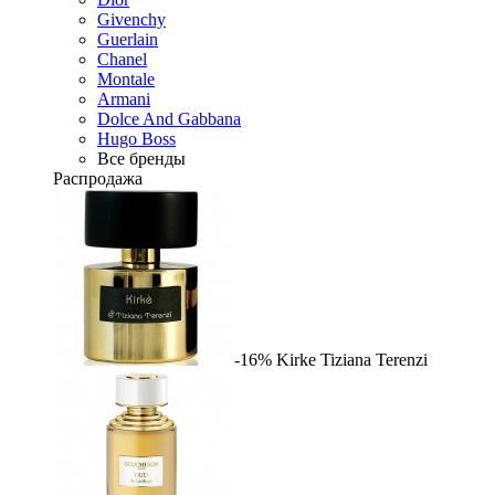
Givenchy
Guerlain
Chanel
Montale
Armani
Dolce And Gabbana
Hugo Boss
Все бренды
Распродажа
-16%
Kirke
Tiziana Terenzi