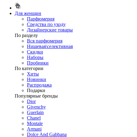
Для женщин
Парфюмерия
Средства по уходу
Дизайнерские товары
По разделу
Вся парфюмерия
Нишевая\селективная
Скидки
Наборы
Пробники
По категории
Хиты
Новинки
Распродажа
Подарки
Популярные бренды
Dior
Givenchy
Guerlain
Chanel
Montale
Armani
Dolce And Gabbana