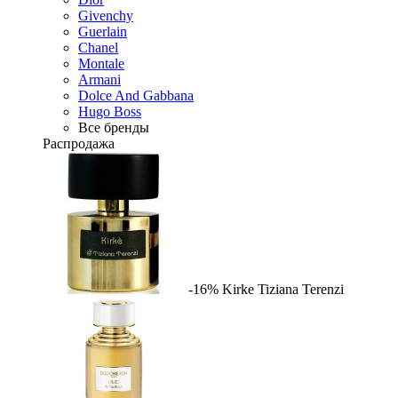
Givenchy
Guerlain
Chanel
Montale
Armani
Dolce And Gabbana
Hugo Boss
Все бренды
Распродажа
-16%
Kirke
Tiziana Terenzi