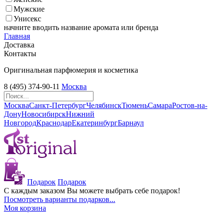
Мужские
Унисекс
начните вводить название аромата или бренда
Главная
Доставка
Контакты
Оригинальная парфюмерия и косметика
8 (495) 374-90-11
Москва
Москва
Санкт-Петербург
Челябинск
Тюмень
Самара
Ростов-на-
Дону
Новосибирск
Нижний
Новгород
Краснодар
Екатеринбург
Барнаул
Подарок
Подарок
С каждым заказом Вы можете выбрать себе подарок!
Посмотреть варианты подарков...
Моя корзина