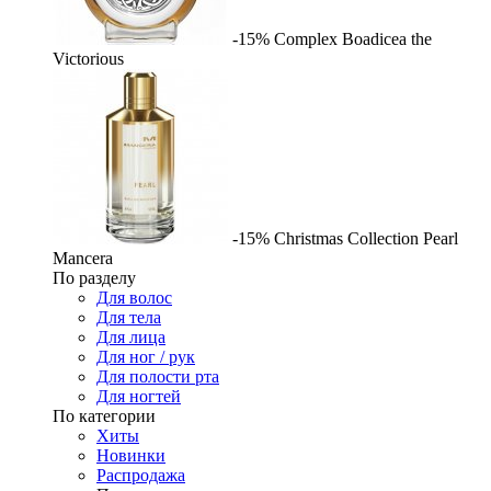
-15%
Complex
Boadicea the
Victorious
-15%
Christmas Collection Pearl
Mancera
По разделу
Для волос
Для тела
Для лица
Для ног / рук
Для полости рта
Для ногтей
По категории
Хиты
Новинки
Распродажа