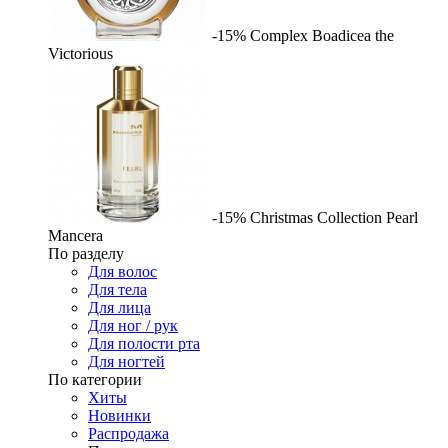
-15%
Complex
Boadicea the
Victorious
-15%
Christmas Collection Pearl
Mancera
По разделу
Для волос
Для тела
Для лица
Для ног / рук
Для полости рта
Для ногтей
По категории
Хиты
Новинки
Распродажа