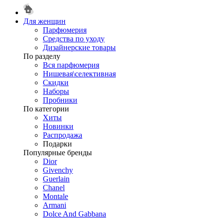
Для женщин
Парфюмерия
Средства по уходу
Дизайнерские товары
По разделу
Вся парфюмерия
Нишевая\селективная
Скидки
Наборы
Пробники
По категории
Хиты
Новинки
Распродажа
Подарки
Популярные бренды
Dior
Givenchy
Guerlain
Chanel
Montale
Armani
Dolce And Gabbana