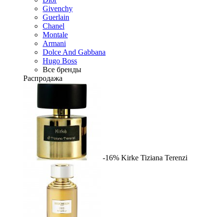
Givenchy
Guerlain
Chanel
Montale
Armani
Dolce And Gabbana
Hugo Boss
Все бренды
Распродажа
-16%
Kirke
Tiziana Terenzi