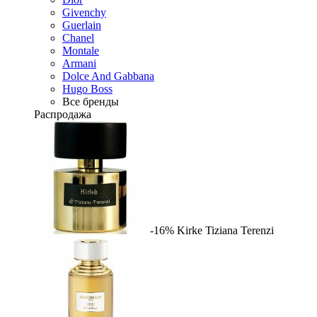
Givenchy
Guerlain
Chanel
Montale
Armani
Dolce And Gabbana
Hugo Boss
Все бренды
Распродажа
-16%
Kirke
Tiziana Terenzi