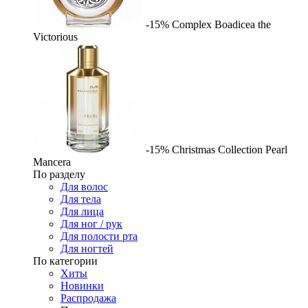
-15%
Complex
Boadicea the
Victorious
-15%
Christmas Collection Pearl
Mancera
По разделу
Для волос
Для тела
Для лица
Для ног / рук
Для полости рта
Для ногтей
По категории
Хиты
Новинки
Распродажа