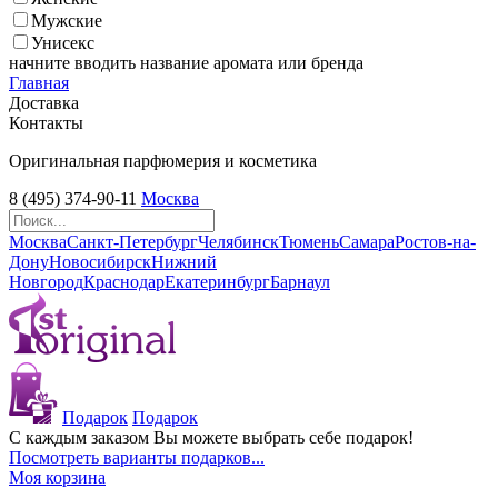
Мужские
Унисекс
начните вводить название аромата или бренда
Главная
Доставка
Контакты
Оригинальная парфюмерия и косметика
8 (495) 374-90-11
Москва
Москва
Санкт-Петербург
Челябинск
Тюмень
Самара
Ростов-на-
Дону
Новосибирск
Нижний
Новгород
Краснодар
Екатеринбург
Барнаул
Подарок
Подарок
С каждым заказом Вы можете выбрать себе подарок!
Посмотреть варианты подарков...
Моя корзина