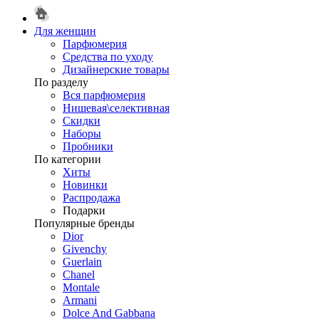
Для женщин
Парфюмерия
Средства по уходу
Дизайнерские товары
По разделу
Вся парфюмерия
Нишевая\селективная
Скидки
Наборы
Пробники
По категории
Хиты
Новинки
Распродажа
Подарки
Популярные бренды
Dior
Givenchy
Guerlain
Chanel
Montale
Armani
Dolce And Gabbana