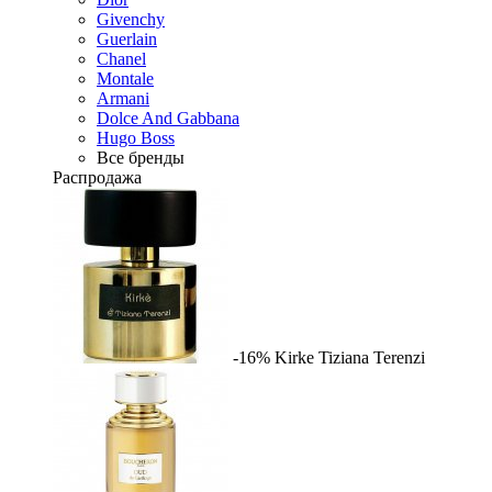
Givenchy
Guerlain
Chanel
Montale
Armani
Dolce And Gabbana
Hugo Boss
Все бренды
Распродажа
-16%
Kirke
Tiziana Terenzi