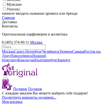
Мужские
Унисекс
начните вводить название аромата или бренда
Главная
Доставка
Контакты
Оригинальная парфюмерия и косметика
8 (495) 374-90-11
Москва
Москва
Санкт-Петербург
Челябинск
Тюмень
Самара
Ростов-на-
Дону
Новосибирск
Нижний
Новгород
Краснодар
Екатеринбург
Барнаул
Подарок
Подарок
С каждым заказом Вы можете выбрать себе подарок!
Посмотреть варианты подарков...
Моя корзина