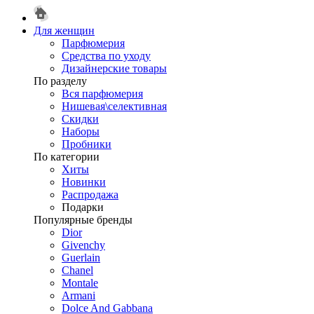
Для женщин
Парфюмерия
Средства по уходу
Дизайнерские товары
По разделу
Вся парфюмерия
Нишевая\селективная
Скидки
Наборы
Пробники
По категории
Хиты
Новинки
Распродажа
Подарки
Популярные бренды
Dior
Givenchy
Guerlain
Chanel
Montale
Armani
Dolce And Gabbana