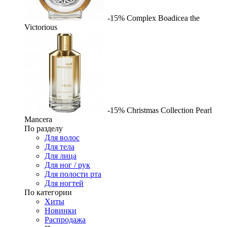
-15%
Complex
Boadicea the
Victorious
-15%
Christmas Collection Pearl
Mancera
По разделу
Для волос
Для тела
Для лица
Для ног / рук
Для полости рта
Для ногтей
По категории
Хиты
Новинки
Распродажа