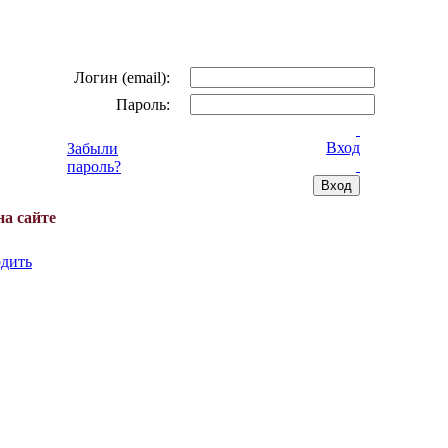
Логин (email):
Пароль:
Вход
Забыли
пароль?
на сайте
дить