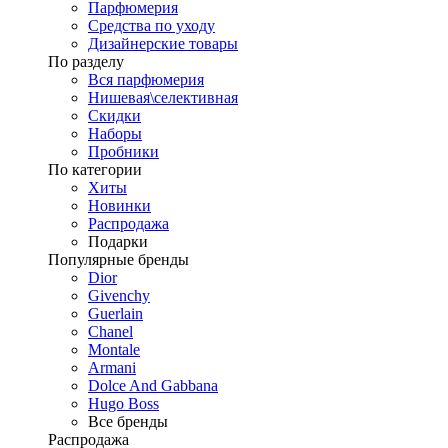
Парфюмерия
Средства по уходу
Дизайнерские товары
По разделу
Вся парфюмерия
Нишевая\селективная
Скидки
Наборы
Пробники
По категории
Хиты
Новинки
Распродажа
Подарки
Популярные бренды
Dior
Givenchy
Guerlain
Chanel
Montale
Armani
Dolce And Gabbana
Hugo Boss
Все бренды
Распродажа