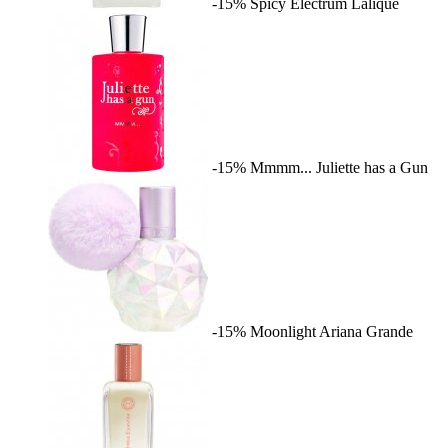
-15%
Spicy Electrum
Lalique
-15%
Mmmm...
Juliette has a Gun
-15%
Moonlight
Ariana Grande