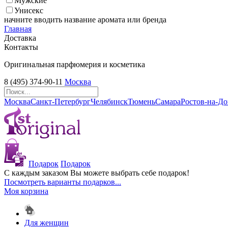
Мужские
Унисекс
начните вводить название аромата или бренда
Главная
Доставка
Контакты
Оригинальная парфюмерия и косметика
8 (495) 374-90-11
Москва
Москва
Санкт-Петербург
Челябинск
Тюмень
Самара
Ростов-на-Д
Подарок
Подарок
С каждым заказом Вы можете выбрать себе подарок!
Посмотреть варианты подарков...
Моя корзина
Для женщин